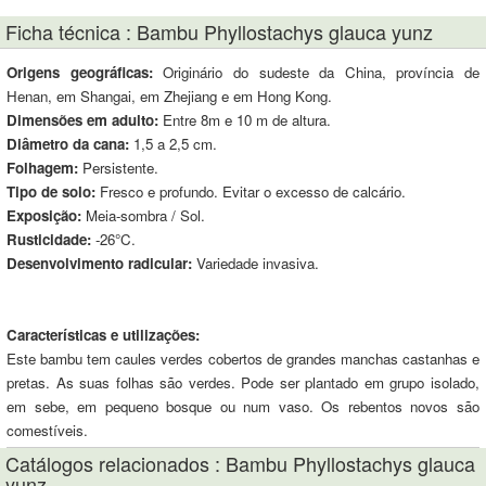
Ficha técnica : Bambu Phyllostachys glauca yunz
Origens geográficas:
Originário do sudeste da China, província de
Henan, em Shangai, em Zhejiang e em Hong Kong.
Dimensões em adulto:
Entre 8m e 10 m de altura.
Diâmetro da cana:
1,5 a 2,5 cm.
Folhagem:
Persistente.
Tipo de solo:
Fresco e profundo. Evitar o excesso de calcário.
Exposição:
Meia-sombra / Sol.
Rusticidade:
-26°C.
Desenvolvimento radicular:
Variedade invasiva.
Características e utilizações:
Este bambu tem caules verdes cobertos de grandes manchas castanhas e
pretas. As suas folhas são verdes. Pode ser plantado em grupo isolado,
em sebe, em pequeno bosque ou num vaso. Os rebentos novos são
comestíveis.
Catálogos relacionados : Bambu Phyllostachys glauca
yunz