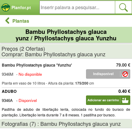
Painel de Gerenciamento de Cookies
Planfor.pt
Plantas
Bambu Phyllostachys glauca
yunz / Phyllostachys glauca Yunzhu
Preços (2 Ofertas)
Comprar: Bambu Phyllostachys glauca yunz
79.00 €
Bambu Phyllostachys glauca 'Yunzhu'
9346M
-
No disponible
Planta em vaso de 10 litros - Altura da planta:
175/200
cm
0.40 €
ADUBO
9346A
-
Disponível
Pastilha de adubo de libertação lenta, colocada no fundo do buraco de
plantação. Libertação lenta durante 7 a 8 meses. 1 pastilha por buraco.
Fotografias (7) : Bambu Phyllostachys glauca yunz