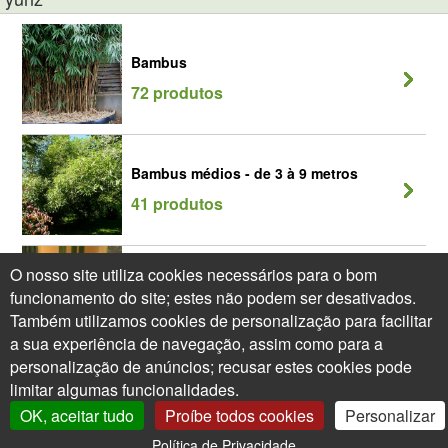
Bambus
72 produtos
Bambus médios - de 3 à 9 metros
41 produtos
O nosso site utiliza cookies necessários para o bom
Bambus Phyllostachys
funcionamento do site; estes não podem ser desativados.
27 produtos
Também utilizamos cookies de personalização para facilitar
a sua experiência de navegação, assim como para a
personalização de anúncios; recusar estes cookies pode
limitar algumas funcionalidades.
OK, aceitar tudo
Proíbe todos cookies
Personalizar
Política de Privacidade
0