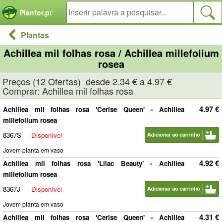
Painel de Gerenciamento de Cookies
Planfor.pt
Plantas
Achillea mil folhas rosa / Achillea millefolium
rosea
Preços (12 Ofertas) desde 2.34 € a 4.97 €
Comprar: Achillea mil folhas rosa
4.97 €
Achillea mil folhas rosa 'Cerise Queen' - Achillea
millefolium rosea
8367S
-
Disponível
Jovem planta em vaso
4.92 €
Achillea mil folhas rosa 'Lilac Beauty' - Achillea
millefolium rosea
8367J
-
Disponível
Jovem planta em vaso
4.31 €
Achillea mil folhas rosa 'Cerise Queen' - Achillea