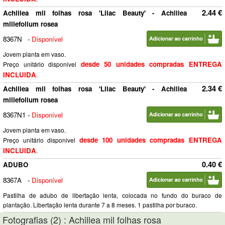
2.44 €
Achillea mil folhas rosa 'Lilac Beauty' - Achillea
millefolium rosea
8367N
-
Disponível
Jovem planta em vaso.
desde 50 unidades compradas ENTREGA
Preço unitário disponivel
INCLUIDA
.
2.34 €
Achillea mil folhas rosa 'Lilac Beauty' - Achillea
millefolium rosea
8367N1
-
Disponível
Jovem planta em vaso.
desde 100 unidades compradas ENTREGA
Preço unitário disponivel
INCLUIDA
.
0.40 €
ADUBO
8367A
-
Disponível
Pastilha de adubo de libertação lenta, colocada no fundo do buraco de
plantação. Libertação lenta durante 7 a 8 meses. 1 pastilha por buraco.
Fotografias (2) : Achillea mil folhas rosa