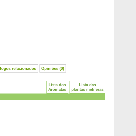
logos relacionados
Opiniões (0)
Lista dos
Lista das
Arómatas
plantas meliferas