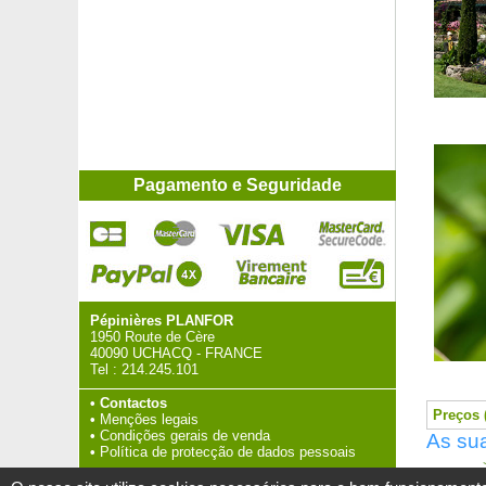
Pagamento e Seguridade
Pépinières PLANFOR
1950 Route de Cère
40090 UCHACQ - FRANCE
Tel :
214.245.101
•
Contactos
Preços (
•
Menções legais
•
Condições gerais de venda
As sua
•
Política de protecção de dados pessoais
>