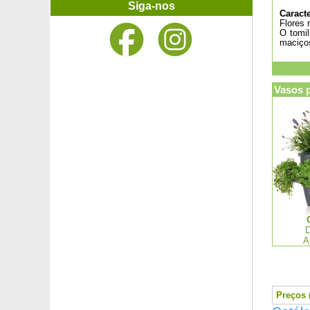
Videira de uva-de-mesa rosa
Siga-nos
Caracte
Videira sabor morango - branca
Flores 
Videira sabor morango - negra
O tomil
Vimieiro
maciço
Vinha-virgem com frutos azuis 'Elegans'
Vinha virgem de Veitch
Vinha virgem verdadeira
Vasos 
Violeta de folhagem variegada
Violeta do Labrador
Violeta 'Molly Sanderson'
Violeta perfumada branca
Violeta perfumada 'Coeur d'Alsace'
Violeta perfumada 'Parme de Toulouse'
Watsonia laranja
Watsonia rosa
Weigelia anã Branca e Preta
Weigelia bicolor branco-rosa
D
Weigelia 'Brigela'
A
Weigelia 'Bristol Ruby'
Weigelia florida 'Variegata'
Xanthoceras com folhas de sorveira
Yuca filamentos 'Bright Edge'
Preços (
Yuca pata de elefante