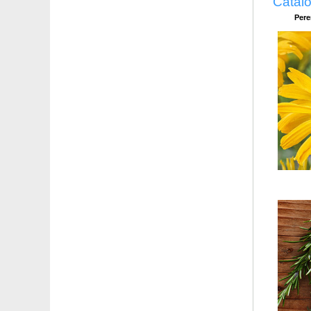
Catálo
Yucca filamentosa
Pere
Yucca rostrata
Zamioculcas
Zimbro de porte estendido 'Old Gold'
Zimbro de porte estendido 'Pfitzeriana Aurea'
Zimbro de porte estendido 'Pfitzeriana Glauca'
Zimbro-galego
Zimbro-rasteiro