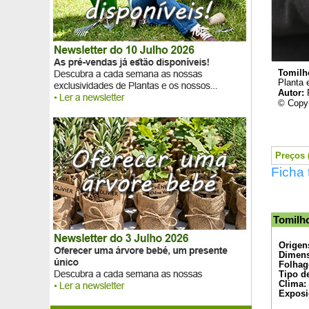
Valeriana vermelha
Vela-da-Pradaria branco
Vela-da-Pradaria rosa
Vela-da-Pradaria vermelho
Verbena
Tomilh
Verbena de Buenos Aires
Planta 
Verbena exótica
Autor:
© Copyr
Verbena nodiflora relva de cobertura do solo
Viburnum carlesii 'Aurora'
Viburnum da China
Viburnum de David
Preços (
Viburnum de Inverno 'Charles Lamont'
Ficha 
Viburnum de Inverno 'Dawn'
Viburnum perfumado
Videira 'Cabernet Franc'
Videira com uvas azuis
Tomilh
Videira de uva-de-mesa amarela Muscat d'Alexandrie
Videira de uva-de-mesa branca
Origen
Videira de uva-de-mesa Chasselas doré
Dimens
Folhag
Videira de uva-de-mesa Chasselas rosé
Tipo d
Videira de uva-de-mesa negra 'Muscat de Hambourg'
Clima:
Exposi
Videira de uva-de-mesa preta sem graínhas