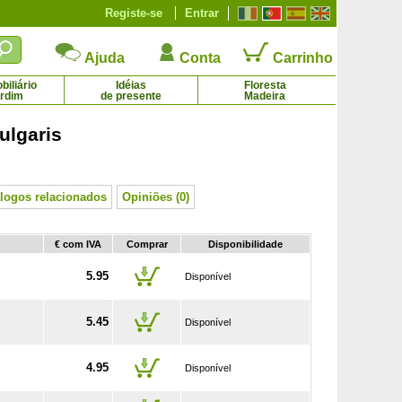
Registe-se
Entrar
Ajuda
Conta
Carrinho
iliário
Idéias
Floresta
ardim
de presente
Madeira
lgaris
eira anã auto fértil 'Cherry baby'
Cerejeira 'Bigarreau Burlat'
29.32 € - 37.33 €
14.95 € - 69.79 €
logos relacionados
Opiniões (0)
€ com IVA
Comprar
Disponibilidade
5.95
Disponível
5.45
Disponível
4.95
Disponível