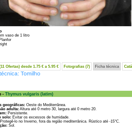
o
em vaso de 1 litro
Planfor
ight
11 Ofertas) desde 1.75 € a 5.95 €
Fotografias (7)
Ficha técnica
Catá
técnica: Tomilho
o -
Thymus vulgaris (latim)
s geográficas:
Oeste do Mediterrânea.
ão adulta:
Altura até 0 metro 30, largura até 0 metro 20.
em:
Persistente.
e solo:
Evitar os excessos de humidade.
Protegê-lo no Inverno, fora da região mediterrânica. Rústico até -15°C.
ção:
Sol.