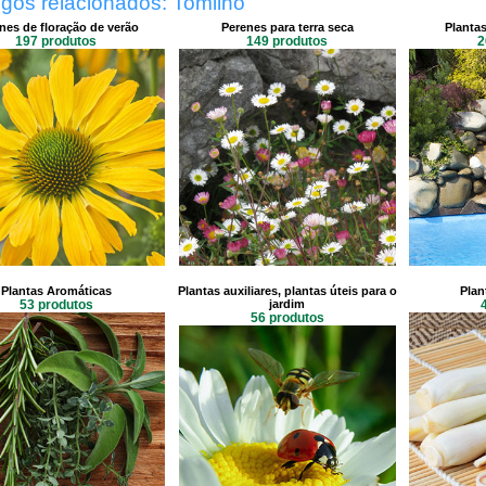
gos relacionados: Tomilho
nes de floração de verão
Perenes para terra seca
Plantas
197 produtos
149 produtos
2
Plantas Aromáticas
Plantas auxiliares, plantas úteis para o
Plan
53 produtos
jardim
56 produtos