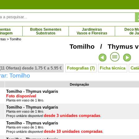
mentas
Bolbos Sementes
Jardineiras
Deco Mob
dinagem
Substratos
Vasos e Floreiras
de J
ntas
> Tomilho
Tomilho / Thymus vu
ro do Japão
Cedro do Líbano
Cerej
6 € - 5.95 €
4.20 € - 195.00 €
11 Ofertas) desde 1.75 € a 5.95 €
Fotografias (7)
Ficha técnica
Catá
ar: Tomilho
Designação
Tomilho - Thymus vulgaris
Foto disponível
Planta em vaso de 1 litro.
Tomilho - Thymus vulgaris
Planta em vaso de 1 litro.
desde 3 unidades compradas
Preço unitário disponivel
.
Tomilho - Thymus vulgaris
Planta em vaso de 1 litro.
desde 10 unidades compradas
Preço unitário disponivel
.