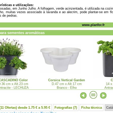
rísticas e utilizações:
rosadas, em Junho Julho. A folhagem, verde acinzentada, é utilizada na coz
ho, muitas vezes associado à lavanda e ao alecrim, pode plantar-se em flor
s de pedras.
www.planfor.fr
para sementes aromáticas
CASCADINO Color
Corsica Vertical Garden
C
.36 cm x Alt.23 cm
D.47 cm x Alt.17 cm
14 x
ntracite - LECHUZA
Branco - Elho
Antra
11 Ofertas) desde 1.75 € a 5.95 €
Fotografias (7)
Ficha técnica
Catá