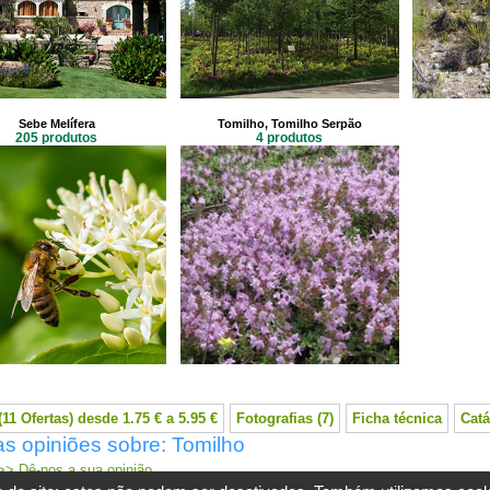
Sebe Melífera
Tomilho, Tomilho Serpão
205 produtos
4 produtos
11 Ofertas) desde 1.75 € a 5.95 €
Fotografias (7)
Ficha técnica
Catá
s opiniões sobre: Tomilho
> Dê-nos a sua opinião