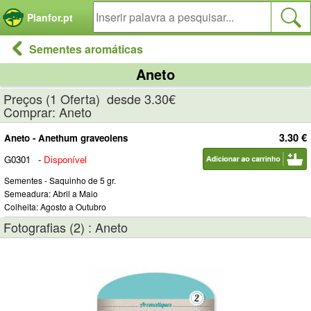
Painel de Gerenciamento de Cookies
Planfor.pt
Sementes aromáticas
Aneto
Preços (1 Oferta) desde 3.30€
Comprar: Aneto
3.30 €
Aneto - Anethum graveolens
G0301
-
Disponível
Sementes - Saquinho de 5 gr.
Semeadura: Abril a Maio
Colheita: Agosto a Outubro
Fotografias (2) : Aneto