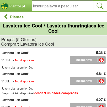
Painel de Gerenciamento de Cookies
Planfor.pt
Plantas
Lavatera Ice Cool / Lavatera thunringiaca Ice
Cool
Preços (5 Ofertas)
Comprar: Lavatera Ice Cool
5.36 €
Lavatera 'Ice Cool'
9133J
-
No disponible
Jovem planta em torrão.
4.81 €
Lavatera 'Ice Cool'
9133L
-
No disponible
Jovem planta em torrão.
desde 3 unidades compradas
Preço unitário disponivel
.
4.27 €
Lavatera 'Ice Cool'