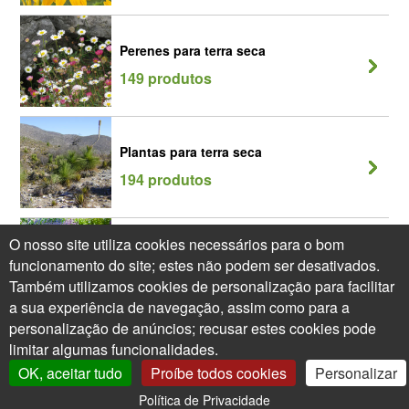
Perenes para terra seca
149 produtos
Plantas para terra seca
194 produtos
O nosso site utiliza cookies necessários para o bom
Plantas vivazes Plantas perenes
funcionamento do site; estes não podem ser desativados.
239 produtos
Também utilizamos cookies de personalização para facilitar
a sua experiência de navegação, assim como para a
personalização de anúncios; recusar estes cookies pode
limitar algumas funcionalidades.
OK, aceitar tudo
Proíbe todos cookies
Personalizar
Política de Privacidade
0
A Minha Conta
Árvores XXL
Carrinho