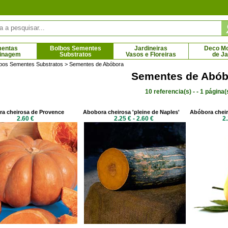
mentas
Bolbos Sementes
Jardineiras
Deco Mob
dinagem
Substratos
Vasos e Floreiras
de J
bos Sementes Substratos
> Sementes de Abóbora
Sementes de Abób
10 referencia(s) - - 1 página(
China 'Flamingo'
Morangueiro 'Colossus', Morangueiro gigante
Morangue
 € - 113.07 €
3.73 € - 6.44 €
a cheirosa de Provence
Abobora cheirosa 'pleine de Naples'
Abóbora cheir
2.60 €
2.25 € - 2.60 €
2.