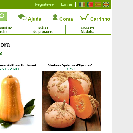
Registe-se
Entrar
Ajuda
Conta
Carrinho
iliário
Idéias
Floresta
ardim
de presente
Madeira
ora
s)
iro 'Framberry', Morango-Framboesa
Morangueiro 'Pineberry', Morango branco-
3.73 € - 6.44 €
Ananas
3.73 € - 6.44 €
osa Waltham Butternut
Abobora 'galeuse d'Eysines'
25 € - 2.60 €
3.75 €