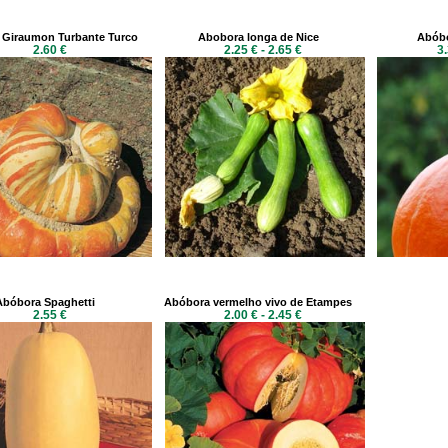
 Giraumon Turbante Turco
Abobora longa de Nice
Abóbo
2.60 €
2.25 € - 2.65 €
3.
Abóbora Spaghetti
Abóbora vermelho vivo de Etampes
2.55 €
2.00 € - 2.45 €