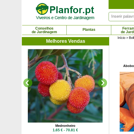
Painel de Gerenciamento de Cookies
Conselhos
Ferra
Plantas
de Jardinagem
de Jar
Início
>
Bol
Melhores Vendas
Mogno da 
15.03
Abobor
Medronheiro
 €
1.65 € - 70.81 €