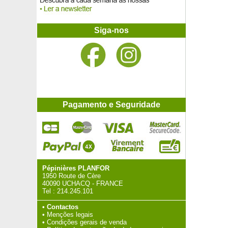
Siga-nos
Pagamento e Seguridade
Pépinières PLANFOR
1950 Route de Cère
40090 UCHACQ - FRANCE
Tel :
214.245.101
•
Contactos
•
Menções legais
•
Condições gerais de venda