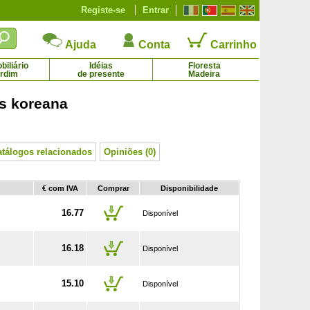
Registe-se
Entrar
Ajuda
Conta
Carrinho
iliário
Idéias
Floresta
ardim
de presente
Madeira
s koreana
rmum scoparium Vermelho, Manuka
Lilás comum azul
3.73 € - 29.75 €
Vermelho
3.46 € - 14.61 €
atálogos relacionados
Opiniões (0)
€ com IVA
Comprar
Disponibilidade
16.77
Disponível
16.18
Disponível
15.10
Disponível