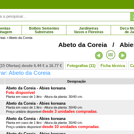
mentas
Bolbos Sementes
Jardineiras
Deco Mob
dinagem
Substratos
Vasos e Floreiras
de J
ntas
> Abeto da Coreia
Abeto da Coreia / Abie
avanda
Lavanda 'Grosso'
Leptospe
 € - 6.45 €
2.21 € - 10.28 €
15 Ofertas) desde 6.44 € a 16.77 €
Fotografias (11)
Ficha técnica
C
ar: Abeto da Coreia
Designação
Abeto da Coreia - Abies koreana
Foto disponível
Planta em vaso de 1 litro - Altura da planta: 30/40 cm.
Abeto da Coreia - Abies koreana
Planta em vaso de 1 litro - Altura da planta: 30/40 cm.
desde 3 unidades compradas
Preço unitário disponivel
.
Abeto da Coreia - Abies koreana
Planta em vaso de 1 litro - Altura da planta: 30/40 cm.
desde 10 unidades compradas
Preço unitário disponivel
.
Abeto da Coreia - Abies koreana