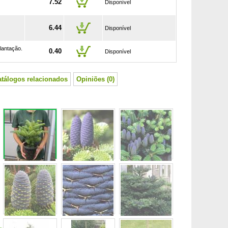
7.52
Disponível
6.44
Disponível
lantação.
0.40
Disponível
atálogos relacionados
Opiniões (0)