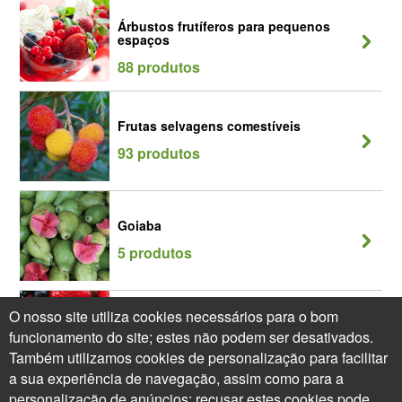
Árbustos frutíferos para pequenos
espaços
88 produtos
Frutas selvagens comestíveis
93 produtos
Goiaba
5 produtos
O nosso site utiliza cookies necessários para o bom
Sebe Gulosa
funcionamento do site; estes não podem ser desativados.
64 produtos
Também utilizamos cookies de personalização para facilitar
a sua experiência de navegação, assim como para a
personalização de anúncios; recusar estes cookies pode