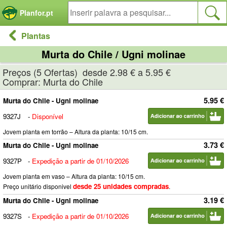
Painel de Gerenciamento de Cookies
Planfor.pt
Plantas
Murta do Chile / Ugni molinae
Preços (5 Ofertas) desde 2.98 € a 5.95 €
Comprar: Murta do Chile
5.95 €
Murta do Chile - Ugni molinae
9327J
-
Disponível
Jovem planta em torrão – Altura da planta: 10/15 cm.
3.73 €
Murta do Chile - Ugni molinae
9327P
-
Expedição a partir de 01/10/2026
Jovem planta em vaso – Altura da planta: 10/15 cm.
desde 25 unidades compradas
Preço unitário disponivel
.
3.19 €
Murta do Chile - Ugni molinae
9327S
-
Expedição a partir de 01/10/2026