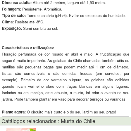
Dimenso adulta:
Altura até 2 metros, largura até 1,50 metro.
Folhagem:
Persistente. Aromática.
Tipo de solo:
Teme o calcário (pH<6). Evitar os excessos de humidade.
Clima:
Resiste até -8°C.
Exposição:
Semi-sombra ao sol.
Características e utilizações:
Floração perfumada de cor rosado en abril e maio. A fructificação que
segue é muito importante. As goiabas do Chile chamadas também uñis ou
mutillas são pequenas bagas que podem medir até 1 cm de diâmetro.
Estas são comestíveis e são comidas frescas (em sorvetes, por
exemplo). Primeiro de cor vermelho púrpura, as goiabas são colhidas
quando ficam vermelho claro com traças blancas em alguns lugares.
Isoladas ou em maciço, este arbusto, a murta, irá criar o evento no seu
jardim. Pode também plantar em vaso para decorar terraços ou varandas.
Plante agora:
O circuito mais curto é o do seu jardim ao seu prato!
Catálogos relacionados : Murta do Chile