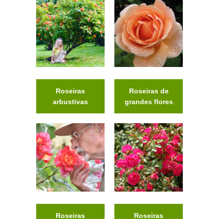
Roseiras
Roseiras de
arbustivas
grandes flores
Roseiras
Roseiras