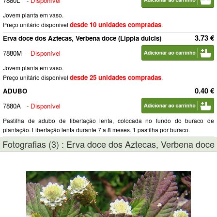
7880L
-
Disponível
Jovem planta em vaso.
desde 10 unidades compradas
Preço unitário disponivel
.
3.73 €
Erva doce dos Aztecas, Verbena doce (Lippia dulcis)
7880M
-
Disponível
Jovem planta em vaso.
desde 25 unidades compradas
Preço unitário disponivel
.
0.40 €
ADUBO
7880A
-
Disponível
Pastilha de adubo de libertação lenta, colocada no fundo do buraco de
plantação. Libertação lenta durante 7 a 8 meses. 1 pastilha por buraco.
Fotografias (3) : Erva doce dos Aztecas, Verbena doce