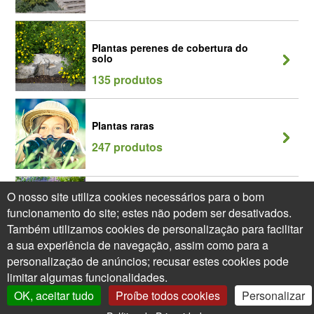
Plantas perenes de cobertura do
solo
135 produtos
Plantas raras
247 produtos
O nosso site utiliza cookies necessários para o bom
Plantas vivazes Plantas perenes
funcionamento do site; estes não podem ser desativados.
239 produtos
Também utilizamos cookies de personalização para facilitar
a sua experiência de navegação, assim como para a
personalização de anúncios; recusar estes cookies pode
limitar algumas funcionalidades.
OK, aceitar tudo
Proíbe todos cookies
Personalizar