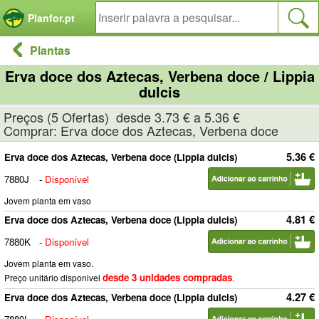
Painel de Gerenciamento de Cookies
Planfor.pt
Plantas
Erva doce dos Aztecas, Verbena doce / Lippia
dulcis
Preços (5 Ofertas) desde 3.73 € a 5.36 €
Comprar: Erva doce dos Aztecas, Verbena doce
5.36 €
Erva doce dos Aztecas, Verbena doce (Lippia dulcis)
7880J
-
Disponível
Jovem planta em vaso
4.81 €
Erva doce dos Aztecas, Verbena doce (Lippia dulcis)
7880K
-
Disponível
Jovem planta em vaso.
desde 3 unidades compradas
Preço unitário disponivel
.
4.27 €
Erva doce dos Aztecas, Verbena doce (Lippia dulcis)