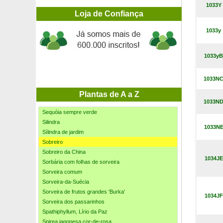
Sansevieria Laurentii
1033Y
Santolina prateada
Loja de Confiança
Sarcococca hookeriana
1033y
Schefflera Dalton
Schisandra com flores vermelhas
Sebe florida Júlia
1033yB
Sebe pára-ventos
Seda Japonesa
1033N
Sedum cauticola Lidakense
Segurelha
Plantas de A a Z
1033N
Sequóia gigante
Sequóia sempre verde
Silindra
1033N
Sílindra de jardim
Sobreiro
Sobreiro da China
1034JE
Sorbária com folhas de sorveira
Sorveira comum
Sorveira-da-Suécia
Sorveira de frutos grandes 'Burka'
1034JF
Sorveira dos passarinhos
Spathiphyllum, Lírio da Paz
Spirea japonesa cor-de-rosa