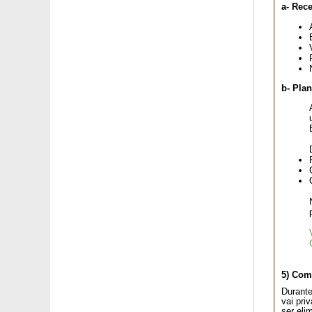
Violeta perfumada 'Parme de Toulouse'
a- Rec
Watsonia laranja
Watsonia rosa
Weigelia anã Branca e Preta
Weigelia bicolor branco-rosa
Weigelia 'Brigela'
b- Pla
Weigelia 'Bristol Ruby'
Weigelia florida 'Variegata'
Xanthoceras com folhas de sorveira
Yuca filamentos 'Bright Edge'
Yuca pata de elefante
Yucca filamentosa
Yucca rostrata
Zamioculcas
Zimbro de porte estendido 'Old Gold'
Zimbro de porte estendido 'Pfitzeriana Aurea'
Zimbro de porte estendido 'Pfitzeriana Glauca'
Zimbro-galego
Zimbro-rasteiro
5) Com
Durante
vai pri
ser eli