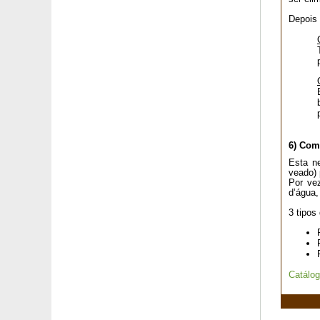
Depois 
6) Com
Esta ne
veado) 
Por ve
d’água,
3 tipos
Catálo