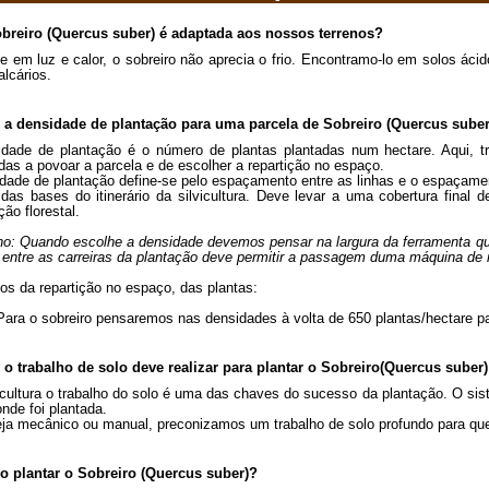
obreiro (Quercus suber) é adaptada aos nossos terrenos?
e em luz e calor, o sobreiro não aprecia o frio. Encontramo-lo em solos áci
alcários.
l a densidade de plantação para uma parcela de Sobreiro (Quercus suber
dade de plantação é o número de plantas plantadas num hectare. Aqui, tra
das a povoar a parcela e de escolher a repartição no espaço.
dade de plantação define-se pelo espaçamento entre as linhas e o espaçame
as bases do itinerário da silvicultura. Deve levar a uma cobertura final d
ção florestal.
o: Quando escolhe a densidade devemos pensar na largura da ferramenta que
entre as carreiras da plantação deve permitir a passagem duma máquina de
s da repartição no espaço, das plantas:
Para o sobreiro pensaremos nas densidades à volta de 650 plantas/hectare par
 o trabalho de solo deve realizar para plantar o Sobreiro(Quercus suber)
icultura o trabalho do solo é uma das chaves do sucesso da plantação. O sis
onde foi plantada.
ja mecânico ou manual, preconizamos um trabalho de solo profundo para que 
o plantar o Sobreiro (Quercus suber)?