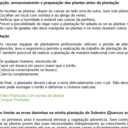
epção, armazenamento e preparação das plantas antes da plantação
Ao receber as plantas, dispor as caixas ao lado uma da outra, num solo plano
Escolher um local com sombra e ao abrigo do vento;
Verificar que a humidade é estável nas caixas da periferia;
Prever a possibilidade de regar caso a plantação for adiada ou se as plantas
No caso de geadas não deve manipular as plantas e se estas durarem vários di
ntação
As nossas equipas de plantadores profissionais utilizam a pistola de pla
utensílio, leve e ergonómico permite a realização de trabalho de plantação de
É também possível de realizar a plantação de maneira tradicional com uma p
De qualquer maneira, necessita de:
Fazer um buraco um pouco maior que o torrão;
Colocá-la correctamente no buraco;
Cobri-la completamente;
No final, o plantador deverá calcar a terra delicadamente com o pé. Não deve
pois pode esmagar o torrão e deformar o sistema radicular.
Vídeo Plantação com pistola de plantar
Comprar Plantador
o limitar as ervas daninhas na minha plantação de Sobreiro (Quercus s
 os primeiros anos é essencial eliminar a vegetação adventícia. Sem contr
var as plantas jovens das suas necessidades indispensáveis ao crescimento (
minada mecanicamente até que as jovens árvores sejam suficientemente gra