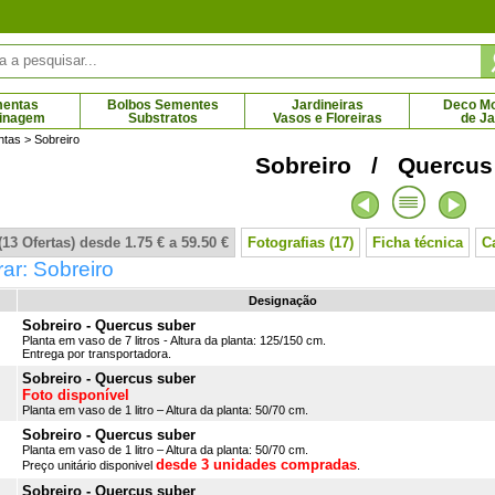
mentas
Bolbos Sementes
Jardineiras
Deco Mob
dinagem
Substratos
Vasos e Floreiras
de J
ntas
> Sobreiro
Sobreiro / Quercus
ro Mão de Buda
Loureiro comum
Lou
9 € - 96.84 €
2.45 € - 86.02 €
13 Ofertas) desde 1.75 € a 59.50 €
Fotografias (17)
Ficha técnica
C
ar: Sobreiro
Designação
Sobreiro - Quercus suber
Planta em vaso de 7 litros - Altura da planta: 125/150 cm.
Entrega por transportadora.
Sobreiro - Quercus suber
Foto disponível
Planta em vaso de 1 litro – Altura da planta: 50/70 cm.
Sobreiro - Quercus suber
Planta em vaso de 1 litro – Altura da planta: 50/70 cm.
desde 3 unidades compradas
Preço unitário disponivel
.
Sobreiro - Quercus suber