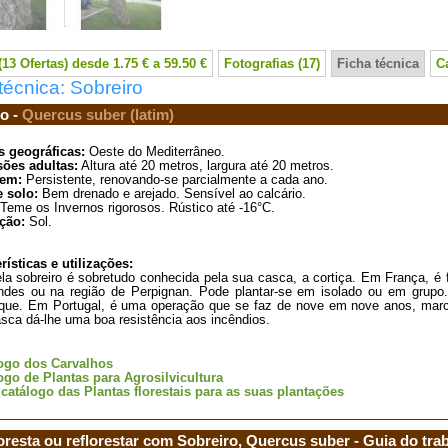
13 Ofertas) desde 1.75 € a 59.50 €
Fotografias (17)
Ficha técnica
C
técnica: Sobreiro
o -
Quercus suber (latim)
s geográficas:
Oeste do Mediterrâneo.
ões adultas:
Altura até 20 metros, largura até 20 metros.
em:
Persistente, renovando-se parcialmente a cada ano.
e solo:
Bem drenado e arejado. Sensível ao calcário.
Teme os Invernos rigorosos. Rústico até -16°C.
ção:
Sol.
rísticas e utilizações:
la sobreiro é sobretudo conhecida pela sua casca, a cortiça. Em França, é f
ndes ou na região de Perpignan. Pode plantar-se em isolado ou em grupo.
que. Em Portugal, é uma operação que se faz de nove em nove anos, marca
sca dá-lhe uma boa resistência aos incêndios.
ogo dos Carvalhos
ogo de Plantas para Agrosilvicultura
 catálogo das Plantas florestais para as suas plantações
loresta ou reflorestar com Sobreiro, Quercus suber - Guia do trab