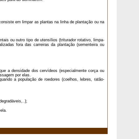
consiste em limpar as plantas na linha de plantação ou na
is ou outro tipo de utensílios (triturador rotativo, limpa-
lizadas fora das carreiras da plantação (sementeira ou
 que a densidade dos cervídeos (especialmente corça ou
assagem por elas.
ando a população de roedores (coelhos, lebres, ratão-
egradáveis,..);
ela.