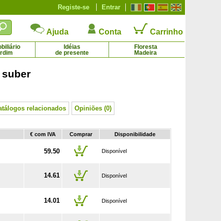
Registe-se
Entrar
Ajuda
Conta
Carrinho
iliário
Idéias
Floresta
ardim
de presente
Madeira
 suber
reiro comum com poda em bola
Macieira 'Belchard Chantecler'
53.56 €
18.55 € - 69.79 €
atálogos relacionados
Opiniões (0)
€ com IVA
Comprar
Disponibilidade
59.50
Disponível
14.61
Disponível
14.01
Disponível