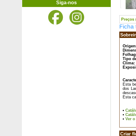
Urze de Inverno rosa
Siga-nos
Urze de Inverno vermelha
Urze de verão amarela
Urze de verão branca
Preços (
Urze de verão rosa
Ficha 
Urze de verão vermelha
Sobreir
Urze de verão violeta
Urze rosa de Cornualha
Origen
Uva-de-Urso
Dimens
Folhag
Uva do Japão, Amora do Japão
Tipo d
Valeriana branca
Clima:
Valeriana vermelha
Exposi
Vela-da-Pradaria branco
Vela-da-Pradaria rosa
Caracte
Esta be
Vela-da-Pradaria vermelho
dos La
Verbena
descas
Esta ca
Verbena de Buenos Aires
Verbena exótica
Verbena nodiflora relva de cobertura do solo
•
Catál
•
Catál
Viburnum carlesii 'Aurora'
•
Ver o
Viburnum da China
Viburnum de David
Criar f
Viburnum de Inverno 'Charles Lamont'