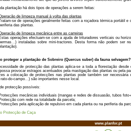
da plantação há dois tipos de operações a serem feitas:
Operação de limpeza manual à volta das plantas
Tratam-se de operações geralmente feitas com a roçadora térmica portátil e 
periferia das plantas.
Operação de limpeza mecânica entre as carreiras
Estas operações efectuam-se com a ajuda de trituradores verticais ou horizonta
bermas…) instaladas sobre mini-tractores. Desta forma não podem ser rea
plantação).
o proteger a plantação de Sobreiro (Quercus suber) da fauna selvagem?
cessidade de protecção das plantas aplica-se a toda a florestação desde
possa provocar estragos acentuados pela mastigação das plantas ou pela p
zes a colocação de protecções nas plantas pode também ser necessária qu
 rato-do-campo…) são importantes nesse local.
 de protecção possíveis:
Protecções mecânicas individuais (mangas e redes de dissuasão, tubos foto-d
Protecção com rede na totalidade da parcela;
Protecções pela aplicação de repulsivo em cada planta ou na periferia da parc
go Protecção de Caça
www.planfor.pt