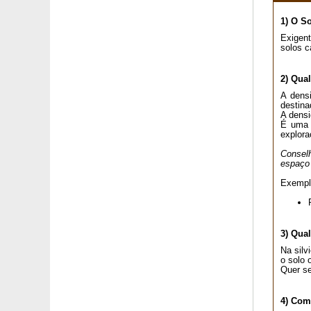
Viburnum de Inverno 'Dawn'
1) O S
Viburnum perfumado
Videira 'Cabernet Franc'
Exigent
solos c
Videira com uvas azuis
Videira de uva-de-mesa amarela Muscat d'Alexandrie
2) Qua
Videira de uva-de-mesa branca
Videira de uva-de-mesa Chasselas doré
A densi
destina
Videira de uva-de-mesa Chasselas rosé
A densi
Videira de uva-de-mesa negra 'Muscat de Hambourg'
É uma d
Videira de uva-de-mesa preta sem graínhas
explora
Videira de uva-de-mesa rosa
Conselh
Videira sabor morango - branca
espaço 
Videira sabor morango - negra
Exemplo
Vimieiro
Vinha-virgem com frutos azuis 'Elegans'
Vinha virgem de Veitch
Vinha virgem verdadeira
3) Qual
Violeta de folhagem variegada
Na silv
Violeta do Labrador
o solo 
Quer se
Violeta 'Molly Sanderson'
Violeta perfumada branca
4) Com
Violeta perfumada 'Coeur d'Alsace'