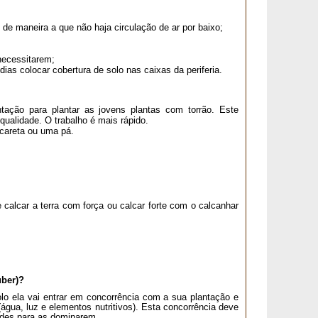
 de maneira a que não haja circulação de ar por baixo;
 necessitarem;
as colocar cobertura de solo nas caixas da periferia.
ntação para plantar as jovens plantas com torrão. Este
 qualidade. O trabalho é mais rápido.
icareta ou uma pá.
 calcar a terra com força ou calcar forte com o calcanhar
uber)?
olo ela vai entrar em concorrência com a sua plantação e
água, luz e elementos nutritivos). Esta concorrência deve
ndes para as dominarem.