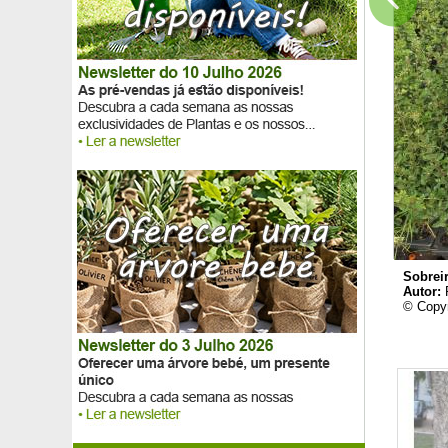
Tília prateada
Tojo
Tomilho
Tomilho limão
Tomilho limão dourado
Tomilho serpão
Toranja
Totem do México
Tremoço-azul
Tremoço-branco
Tremoço-rosa
Tremoço-vermeilho
Trevo morangueiro, Trevo cobertura de solo
Tristaniopsis laurina, Kanooka
Sobrei
Tuia-da-china 'Aurea Nana'
Autor:
© Copyr
Tulipeiro da Virgínia
Ulmeiro-comum
Ulmeiro Lutèce® 'Nanguen'
Ulmeiro 'Sapporo Gold'
Urze anã Limoncello
Urze da Corsega, urze grande
Urze de Inverno branca