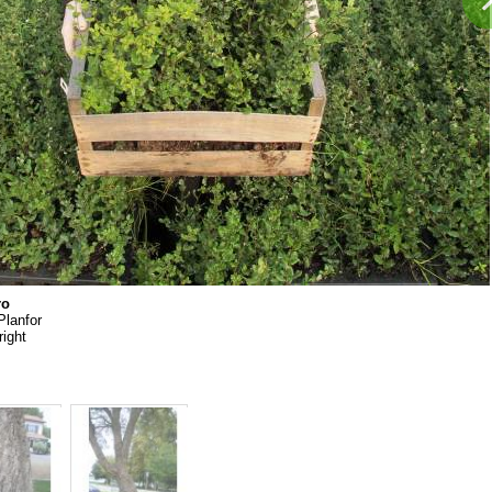
ro
Planfor
ight