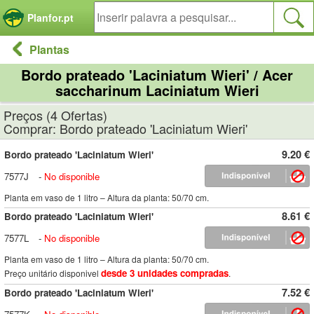
Painel de Gerenciamento de Cookies
Planfor.pt
Plantas
Bordo prateado 'Laciniatum Wieri' / Acer
saccharinum Laciniatum Wieri
Preços (4 Ofertas)
Comprar: Bordo prateado 'Laciniatum Wieri'
9.20 €
Bordo prateado 'Laciniatum Wieri'
7577J
-
No disponible
Planta em vaso de 1 litro – Altura da planta: 50/70 cm.
8.61 €
Bordo prateado 'Laciniatum Wieri'
7577L
-
No disponible
Planta em vaso de 1 litro – Altura da planta: 50/70 cm.
desde 3 unidades compradas
Preço unitário disponivel
.
7.52 €
Bordo prateado 'Laciniatum Wieri'