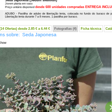
Seda Japonesa (Sedum sieboldii)
Jovem planta em vaso
desde 600 unidades compradas ENTREGA INCLU
Preço unitário disponivel
ADUBO - Pastilha de adubo de libertação lenta, colocada no fundo do buraco de p
Libertação lenta durante 7 a 8 meses. 1 pastilha por buraco.
14 Ofertas) desde 2.85 € a 6.44 €
Fotografias (4)
Ficha técnica
Cat
ns sobre: Seda Japonesa
show