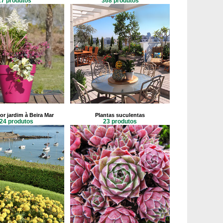
27 produtos
368 produtos
or jardim à Beira Mar
Plantas suculentas
24 produtos
23 produtos