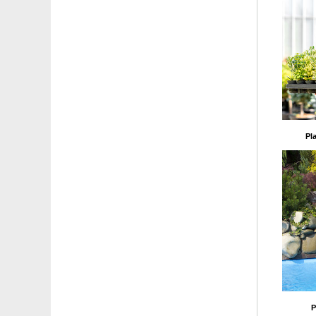
Verbena de Buenos Aires
Verbena exótica
Verbena nodiflora relva de cobertura do solo
Viburnum carlesii 'Aurora'
Viburnum da China
Viburnum de David
Viburnum de Inverno 'Charles Lamont'
Viburnum de Inverno 'Dawn'
Viburnum perfumado
Videira 'Cabernet Franc'
Pla
Videira com uvas azuis
Videira de uva-de-mesa amarela Muscat d'Alexandrie
Videira de uva-de-mesa branca
Videira de uva-de-mesa Chasselas doré
Videira de uva-de-mesa Chasselas rosé
Videira de uva-de-mesa negra 'Muscat de Hambourg'
Videira de uva-de-mesa preta sem graínhas
Videira de uva-de-mesa rosa
Videira sabor morango - branca
Videira sabor morango - negra
Vimieiro
Vinha-virgem com frutos azuis 'Elegans'
P