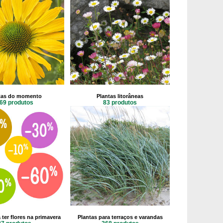
tas do momento
Plantas litorâneas
69 produtos
83 produtos
 ter flores na primavera
Plantas para terraços e varandas