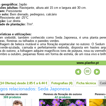
 geográfica:
Japão
ões adultas:
Rastejante, altura até 15 cm e largura até 30 cm.
em:
Persistente
e solo:
Bem drenado, pedregoso, calcário
Resistente até -25°C
ção:
Luz direta
ade de plantação:
7/m².
rísticas e utilizações:
m sieboldii, também conhecido como Seda Japonesa, é uma planta perene, 
ras, floreiras ou telhados e paredes verdes.
hagem de beleza mutável e uma floração espetacular no outono: O Sedum si
 verde-azulada, carnuda e perfeitamente redonda, disposta em hastes a
 do outono, a folhagem adquire magníficos tons de púrpura, rosa ou vermelh
mbro a outubro, pequenas flores em forma de estrela, de um rosa vivo e bri
www.planfor.pt
14 Ofertas) desde 2.85 € a 6.44 €
Fotografias (4)
Ficha técnica
Cat
ogos relacionados: Seda Japonesa
vas plantas no viveiro
Perenes de floração de outono
Perenes 
369 produtos
42 produtos
1