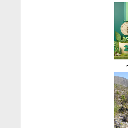
Vinha virgem de Veitch
Vinha virgem verdadeira
Violeta de folhagem variegada
Violeta do Labrador
Violeta 'Molly Sanderson'
Violeta perfumada branca
Violeta perfumada 'Coeur d'Alsace'
Violeta perfumada 'Parme de Toulouse'
Watsonia laranja
Watsonia rosa
Weigelia anã Branca e Preta
Weigelia bicolor branco-rosa
P
Weigelia 'Brigela'
Weigelia 'Bristol Ruby'
Weigelia florida 'Variegata'
Xanthoceras com folhas de sorveira
Yuca filamentos 'Bright Edge'
Yuca pata de elefante
Yucca filamentosa
Yucca rostrata
Zamioculcas
Zimbro de porte estendido 'Old Gold'
Zimbro de porte estendido 'Pfitzeriana Aurea'