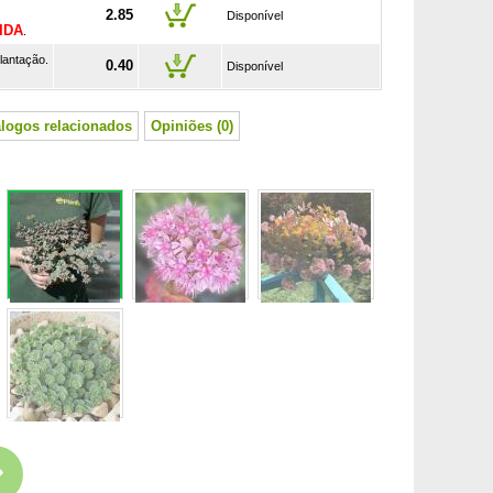
2.85
Disponível
IDA
.
lantação.
0.40
Disponível
álogos relacionados
Opiniões (0)