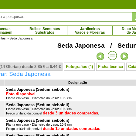
mentas
Bolbos Sementes
Jardineiras
Deco Mob
dinagem
Substratos
Vasos e Floreiras
de J
ntas
> Seda Japonesa
Seda Japonesa / Sedum 
elchard Chantecler'
Macieira de polpa vermelha
5 € - 69.79 €
64.50 € - 75.20 €
14 Ofertas) desde 2.85 € a 6.44 €
Fotografias (4)
Ficha técnica
Cat
ar: Seda Japonesa
Designação
Seda Japonesa (Sedum sieboldii)
Foto disponível
Planta em vaso - Diametro do vaso: 10.5 cm.
Seda Japonesa (Sedum sieboldii)
Planta em vaso - Diametro do vaso: 10.5 cm.
desde 3 unidades compradas
Preço unitário disponivel
.
Seda Japonesa (Sedum sieboldii)
Planta em vaso - Diametro do vaso: 10.5 cm.
desde 15 unidades compradas
Preço unitário disponivel
.
Seda Japonesa (Sedum sieboldii)