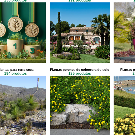
255 produtos
192 produtos
lantas para terra seca
Plantas perenes de cobertura do solo
Plantas p
194 produtos
135 produtos
2