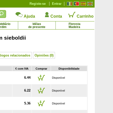
Registe-se
Entrar
Ajuda
Conta
Carrinho
iliário
Idéias
Floresta
ardim
de presente
Madeira
sieboldii
Macieira 'Granny Smith'
Macieira 'Juliet'
21.59 € - 69.79 €
35.66 € - 37.33 €
álogos relacionados
Opiniões (0)
€ com IVA
Comprar
Disponibilidade
6.44
Disponível
6.22
Disponível
5.36
Disponível