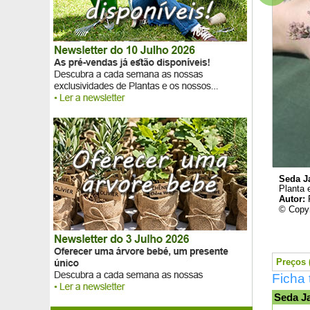
Tapete de Scleranthus
Teixo comum
Teucrium árvore
Teucrium brilhante
Tília da Mongólia
Tília de folhas grandes
Tília de folhas pequenas
Tília prateada
Tojo
Tomilho
Tomilho limão
Tomilho limão dourado
Tomilho serpão
Seda J
Toranja
Planta 
Autor:
Totem do México
© Copyr
Tremoço-azul
Tremoço-branco
Tremoço-rosa
Tremoço-vermeilho
Preços (
Trevo morangueiro, Trevo cobertura de solo
Ficha
Tristaniopsis laurina, Kanooka
Seda J
Tuia-da-china 'Aurea Nana'