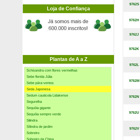
Salva rosa-salmão
9762S
Salva Violette de Loire ® 'barsal'
Loja de Confiança
Sálvia Ananás
9762H
Sálvia oficinal
Samambaia
Samouco-de-brabante, Murtinho-do-pântano
9762J
Sanguinho das sebes
Sansevieria Laurentii
9762K
Santolina prateada
Sarcococca hookeriana
Plantas de A a Z
Schefflera Dalton
9762L
Schisandra com flores vermelhas
Sebe florida Júlia
9762M
Sebe pára-ventos
Seda Japonesa
Sedum cauticola Lidakense
9762N
Segurelha
Sequóia gigante
9762U
Sequóia sempre verde
Silindra
Sílindra de jardim
9762V
Sobreiro
Sobreiro da China