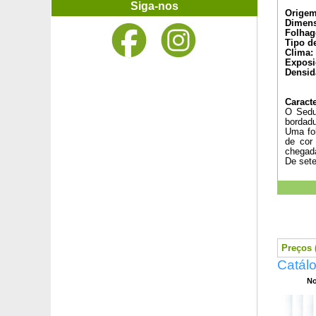
Tulipeiro da Virgínia
Siga-nos
Origem
Ulmeiro-comum
Dimens
Ulmeiro Lutèce® 'Nanguen'
Folhag
Tipo d
Ulmeiro 'Sapporo Gold'
Clima:
Urze anã Limoncello
Exposi
Urze da Corsega, urze grande
Densid
Urze de Inverno branca
Urze de Inverno rosa
Caracte
O Sedu
Urze de Inverno vermelha
bordadu
Urze de verão amarela
Uma fol
de cor
Urze de verão branca
chegada
Urze de verão rosa
De sete
Urze de verão vermelha
Urze de verão violeta
Urze rosa de Cornualha
Uva-de-Urso
Uva do Japão, Amora do Japão
Valeriana branca
Preços (
Valeriana vermelha
Catál
Vela-da-Pradaria branco
No
Vela-da-Pradaria rosa
Vela-da-Pradaria vermelho
Verbena