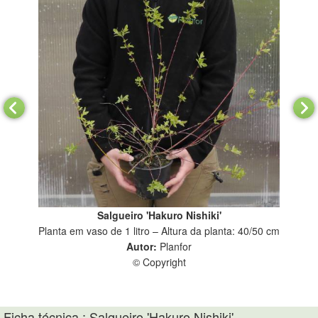
Salgueiro 'Hakuro Nishiki'
Planta em vaso de 1 litro – Altura da planta: 40/50 cm
Plan
Autor:
Planfor
© Copyright
Ficha técnica : Salgueiro 'Hakuro Nishiki'