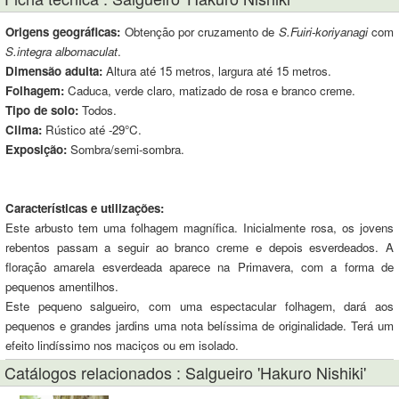
Origens geográficas:
Obtenção por cruzamento de
S.Fuiri-koriyanagi
com
S.integra albomaculat
.
Dimensão adulta:
Altura até 15 metros, largura até 15 metros.
Folhagem:
Caduca, verde claro, matizado de rosa e branco creme.
Tipo de solo:
Todos.
Clima:
Rústico até -29°C.
Exposição:
Sombra/semi-sombra.
Características e utilizações:
Este arbusto tem uma folhagem magnífica. Inicialmente rosa, os jovens
rebentos passam a seguir ao branco creme e depois esverdeados. A
floração amarela esverdeada aparece na Primavera, com a forma de
pequenos amentilhos.
Este pequeno salgueiro, com uma espectacular folhagem, dará aos
pequenos e grandes jardins uma nota belíssima de originalidade. Terá um
efeito lindíssimo nos maciços ou em isolado.
Catálogos relacionados : Salgueiro 'Hakuro Nishiki'