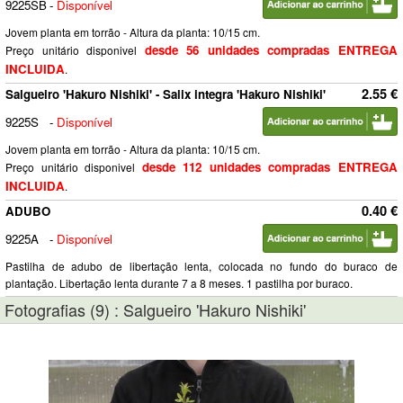
9225SB
-
Disponível
Jovem planta em torrão - Altura da planta: 10/15 cm.
desde 56 unidades compradas ENTREGA
Preço unitário disponivel
INCLUIDA
.
2.55 €
Salgueiro 'Hakuro Nishiki' - Salix integra 'Hakuro Nishiki'
9225S
-
Disponível
Jovem planta em torrão - Altura da planta: 10/15 cm.
desde 112 unidades compradas ENTREGA
Preço unitário disponivel
INCLUIDA
.
0.40 €
ADUBO
9225A
-
Disponível
Pastilha de adubo de libertação lenta, colocada no fundo do buraco de
plantação. Libertação lenta durante 7 a 8 meses. 1 pastilha por buraco.
Fotografias (9) : Salgueiro 'Hakuro Nishiki'