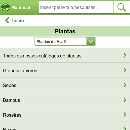
Painel de Gerenciamento de Cookies
Planfor.pt
Início
Plantas
Plantas de A a Z
Plantas de A a Z
Todos os nossos catálogos de plantas
Grandes árvores
Sebes
Bambus
Roseiras
Nozes