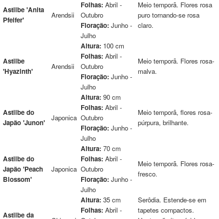
Folhas:
Abril -
Meio temporã. Flores rosa
Astilbe 'Anita
Arendsii
Outubro
puro tornando-se rosa
Pfeifer'
Floração:
Junho -
claro.
Julho
Altura:
100 cm
Folhas:
Abril -
Astilbe
Meio temporã. Flores rosa-
Arendsii
Outubro
'Hyazinth'
malva.
Floração:
Junho -
Julho
Altura:
90 cm
Folhas:
Abril -
Astilbe do
Meio temporã, flores rosa-
Japonica
Outubro
Japão 'Junon'
púrpura, brilhante.
Floração:
Junho -
Julho
Altura:
70 cm
Astilbe do
Folhas:
Abril -
Meio temporã. Flores rosa-
Japão 'Peach
Japonica
Outubro
fresco.
Blossom'
Floração:
Junho -
Julho
Altura:
35 cm
Serôdia. Estende-se em
Folhas:
Abril -
tapetes compactos.
Astilbe da