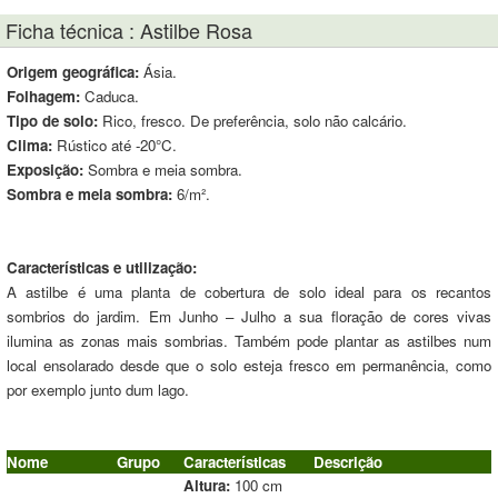
Ficha técnica : Astilbe Rosa
Origem geográfica:
Ásia.
Folhagem:
Caduca.
Tipo de solo:
Rico, fresco. De preferência, solo não calcário.
Clima:
Rústico até -20°C.
Exposição:
Sombra e meia sombra.
Sombra e meia sombra:
6/m².
Características e utilização:
A astilbe é uma planta de cobertura de solo ideal para os recantos
sombrios do jardim. Em Junho – Julho a sua floração de cores vivas
ilumina as zonas mais sombrias. Também pode plantar as astilbes num
local ensolarado desde que o solo esteja fresco em permanência, como
por exemplo junto dum lago.
Nome
Grupo
Características
Descrição
Altura:
100 cm