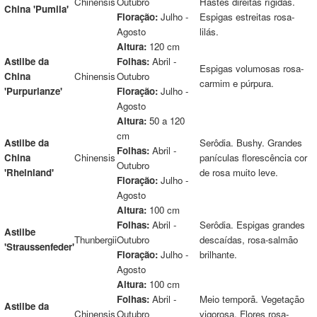
Chinensis
Outubro
Hastes direitas rígidas.
China 'Pumila'
Floração:
Julho -
Espigas estreitas rosa-
Agosto
lilás.
Altura:
120 cm
Astilbe da
Folhas:
Abril -
Espigas volumosas rosa-
China
Chinensis
Outubro
carmim e púrpura.
'Purpurlanze'
Floração:
Julho -
Agosto
Altura:
50 a 120
cm
Astilbe da
Serôdia. Bushy. Grandes
Folhas:
Abril -
China
Chinensis
panículas florescência cor
Outubro
'Rheinland'
de rosa muito leve.
Floração:
Julho -
Agosto
Altura:
100 cm
Folhas:
Abril -
Serôdia. Espigas grandes
Astilbe
Thunbergii
Outubro
descaídas, rosa-salmão
'Straussenfeder'
Floração:
Julho -
brilhante.
Agosto
Altura:
100 cm
Folhas:
Abril -
Meio temporã. Vegetação
Astilbe da
Chinensis
Outubro
vigorosa. Flores rosa-