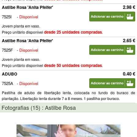
2.98 €
Astilbe Rosa 'Anita Pfeifer'
7525I
-
Disponível
Jovem planta em vaso.
desde 25 unidades compradas
Preço unitário disponivel
.
2.65 €
Astilbe Rosa 'Anita Pfeifer'
7525F
-
Disponível
Jovem planta em vaso.
desde 50 unidades compradas
Preço unitário disponivel
.
0.40 €
ADUBO
7525A
-
Disponível
Pastilha de adubo de libertação lenta, colocada no fundo do buraco de
plantação. Libertação lenta durante 7 a 8 meses. 1 pastilha por buraco.
Fotografias (15) : Astilbe Rosa