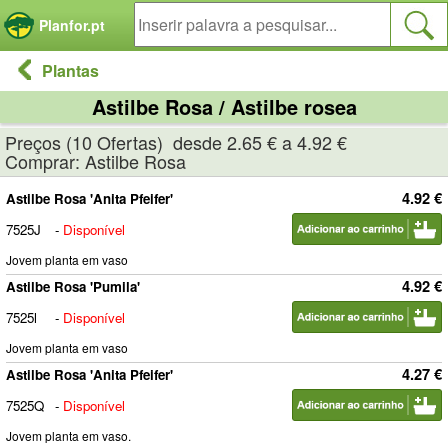
Painel de Gerenciamento de Cookies
Planfor.pt
Plantas
Astilbe Rosa / Astilbe rosea
Preços (10 Ofertas) desde 2.65 € a 4.92 €
Comprar: Astilbe Rosa
4.92 €
Astilbe Rosa 'Anita Pfeifer'
7525J
-
Disponível
Jovem planta em vaso
4.92 €
Astilbe Rosa 'Pumila'
7525l
-
Disponível
Jovem planta em vaso
4.27 €
Astilbe Rosa 'Anita Pfeifer'
7525Q
-
Disponível
Jovem planta em vaso.