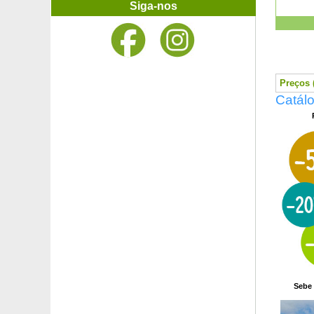
Buganvília rosa
Siga-nos
Buganvília vermelha
Buxo bola
Buxo comum
Buxo cone, Buxo pirâmida
Buxo topiária, Buxo deco
Preços (
Cafeeiro
Catálo
Cafeeiro do Kentucky, Kentucky Coffeetree
Calamondin
Calathea, folhagem de zebra
Calathea, folhagem lanceolada
Calathea, folhagem rosa
Calathea, folhagem verde
Calathea, folhagem verde e branca
Callicarpa branco
Callicarpa malva
Calocedro, Cedro do incenso, Cedro branco
Calycanthus floridus
Camélia campestre 'High Fragrance'
Camélia de Outono 'Plantation Pink'
Camélia de Outono 'Versicolor'
Sebe 
Camélia de Outono 'Yuletide'
Camélia do Japão bicolor