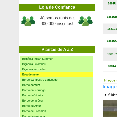
Bergamota
1881U
Bergénia de folhas cordiformes, Chá-da-Siberia
Loja de Confiança
Bergénia de folhas cordiformes 'Snowtime'
1881U
Bétula americana
Bétula anã
Bétula branca
1881L1
Bétula branca 'Youngii'
Bétula de Chichibu
1881U
Bétula do Himalaia
Bétula negra
Plantas de A a Z
Bignónia amarela
1881L2
Bignónia Indian Summer
Bignónia Stromboli
1881A
Bignónia vermelha
Bola de neve
Bordo campestre variegado
Preços (
Bordo comum
Image
Bordo da Noruega
⯈ Slide
Bordo da Videira
Bordo de açúcar
Bordo de Amur
Bordo de Freeman
Bordo de granada