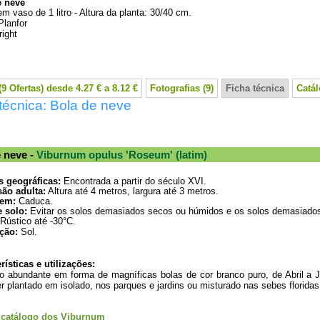
e neve
em vaso de 1 litro - Altura da planta: 30/40 cm.
Planfor
ight
9 Ofertas) desde 4.27 € a 8.12 €
Fotografias (9)
Ficha técnica
Catá
técnica: Bola de neve
 neve -
Viburnum opulus 'Roseum' (latim)
s geográficas:
Encontrada a partir do século XVI.
ão adulta:
Altura até 4 metros, largura até 3 metros.
em:
Caduca.
e solo:
Evitar os solos demasiados secos ou húmidos e os solos demasiados
Rústico até -30°C.
ção:
Sol.
rísticas e utilizações:
o abundante em forma de magníficas bolas de cor branco puro, de Abril a 
r plantado em isolado, nos parques e jardins ou misturado nas sebes floridas
 catálogo dos Viburnum