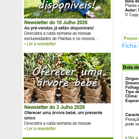
Bola d
Borragem
Planta 
Brinco-de-princesa, Fúcsia 'Lady Thumb'
Autor:
© Copyr
Brinco-de-princesa, Fúcsia royal comestível
Brinco-de-princesa, Fúcsias 'Blue Sarah'
Brinco-de-princesa, Fúcsia 'Shrimp Cocktail'
Brinco-de-princesa, Fúcsias 'Madame Cornelissen'
Preços (
Brinco-de-princesa, Fúcsias 'Tom Thumb'
Ficha 
Brinco-de-princesa, Fúcsia 'White King'
Briónia lantana
Budleia 'Adonis blue Adokeep'
Budleia Amarelo 'Sungold'
Bola de
Budleia Bicolor 'Flower Power'
Budleia, Flor de mel anã 'Dreaming Lavender'
Origen
Dimens
Budleia 'Malva'
Folhag
Budleia 'Nanho purple'
Tipo d
Budleia 'Pink delight'
Clima:
Exposi
Budleia 'Royal Red'
Budleia 'White profusion'
Caracte
Buganvília 2 cores
Floraçã
Buganvília branca
pode se
Buganvília laranja
Buganvília lilás
•
Ver o