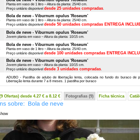
Planta em vaso de 1 litro – Altura da planta: 25/40 cm.
desde 25 unidades compradas
Preço unitário disponivel
.
Bola de neve - Viburnum opulus 'Roseum'
B
Planta em vaso de 1 litro – Altura da planta: 25/40 cm.
desde 50 unidades compradas ENTREGA INCLUI
Preço unitário disponivel
Bola de neve - Viburnum opulus 'Roseum'
Jovem planta em vaso – Altura da planta: 10/15 cm.
Bola de neve - Viburnum opulus 'Roseum'
C
Planta em vaso de 1 litro – Altura da planta: 25/40 cm.
desde 100 unidades compradas ENTREGA INCLU
Preço unitário disponivel
Bola de neve - Viburnum opulus 'Roseum'
Jovem planta em vaso – Altura da planta: 10/15 cm.
desde 3 unidades compradas
Preço unitário disponivel
.
ADUBO - Pastilha de adubo de libertação lenta, colocada no fundo do buraco de p
Libertação lenta durante 7 a 8 meses. 1 pastilha por buraco
9 Ofertas) desde 4.27 € a 8.12 €
Fotografias (9)
Ficha técnica
Catá
ns sobre: Bola de neve
show