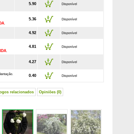
5.90
Disponível
5.36
Disponível
DA
.
4.92
Disponível
4.81
Disponível
IDA
.
4.27
Disponível
lantação.
0.40
Disponível
logos relacionados
Opiniões (0)