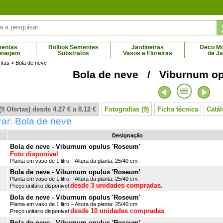
mentas
Bolbos Sementes
Jardineiras
Deco Mob
dinagem
Substratos
Vasos e Floreiras
de J
ntas
> Bola de neve
Bola de neve / Viburnum op
nca-menor azul
Pervinca-menor branca
1 € - 8.12 €
2.65 € - 4.92 €
9 Ofertas) desde 4.27 € a 8.12 €
Fotografias (9)
Ficha técnica
Catá
ar: Bola de neve
Designação
Bola de neve - Viburnum opulus 'Roseum'
Foto disponível
Planta em vaso de 1 litro – Altura da planta: 25/40 cm.
Bola de neve - Viburnum opulus 'Roseum'
Planta em vaso de 1 litro – Altura da planta: 25/40 cm.
desde 3 unidades compradas
Preço unitário disponivel
.
Bola de neve - Viburnum opulus 'Roseum'
Planta em vaso de 1 litro – Altura da planta: 25/40 cm.
desde 10 unidades compradas
Preço unitário disponivel
.
Bola de neve - Viburnum opulus 'Roseum'