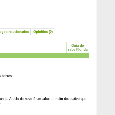
logos relacionados
Opiniões (0)
Guia do
sebe Florida
 pobres.
Junho. A bola de neve é um arbusto muito decorativo que
.