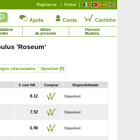
Registe-se
Entrar
Ajuda
Conta
Carrinho
iliário
Idéias
Floresta
ardim
de presente
Madeira
ulus 'Roseum'
Pervinca-menor púrpura
Phlox anã azul, Phlox espuma azul
2.65 € - 6.42 €
-
logos relacionados
Opiniões (0)
€ com IVA
Comprar
Disponibilidade
8.12
Disponível
7.52
Disponível
6.98
Disponível