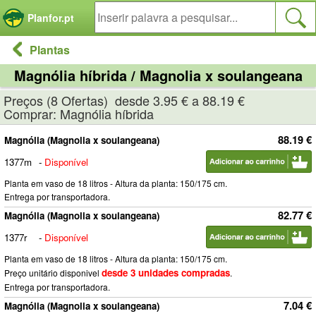
Painel de Gerenciamento de Cookies
Planfor.pt
Plantas
Magnólia híbrida / Magnolia x soulangeana
Preços (8 Ofertas) desde 3.95 € a 88.19 €
Comprar: Magnólia híbrida
88.19 €
Magnólia (Magnolia x soulangeana)
1377m
-
Disponível
Planta em vaso de 18 litros - Altura da planta: 150/175 cm.
Entrega por transportadora.
82.77 €
Magnólia (Magnolia x soulangeana)
1377r
-
Disponível
Planta em vaso de 18 litros - Altura da planta: 150/175 cm.
desde 3 unidades compradas
Preço unitário disponivel
.
Entrega por transportadora.
7.04 €
Magnólia (Magnolia x soulangeana)