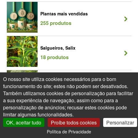
Plantas mais vendidas
255 produtos
Salgueiros, Salix
18 produtos
O nosso site utiliza cookies necessários para o bom
Vegetação rípicola
funcionamento do site; estes não podem ser desativados.
83 produtos
Também utilizamos cookies de personalização para facilitar
a sua experiência de navegação, assim como para a
personalização de anúncios; recusar estes cookies pode
limitar algumas funcionalidades.
OK, aceitar tudo
Proíbe todos cookies
Personalizar
Política de Privacidade
0
A Minha Conta
Árvores XXL
Carrinho