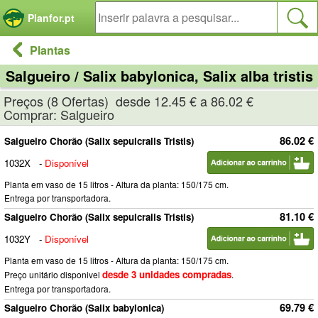
Painel de Gerenciamento de Cookies
Planfor.pt
Plantas
Salgueiro / Salix babylonica, Salix alba tristis
Preços (8 Ofertas) desde 12.45 € a 86.02 €
Comprar: Salgueiro
86.02 €
Salgueiro Chorão (Salix sepulcralis Tristis)
1032X
-
Disponível
Planta em vaso de 15 litros - Altura da planta: 150/175 cm.
Entrega por transportadora.
81.10 €
Salgueiro Chorão (Salix sepulcralis Tristis)
1032Y
-
Disponível
Planta em vaso de 15 litros - Altura da planta: 150/175 cm.
desde 3 unidades compradas
Preço unitário disponivel
.
Entrega por transportadora.
69.79 €
Salgueiro Chorão (Salix babylonica)