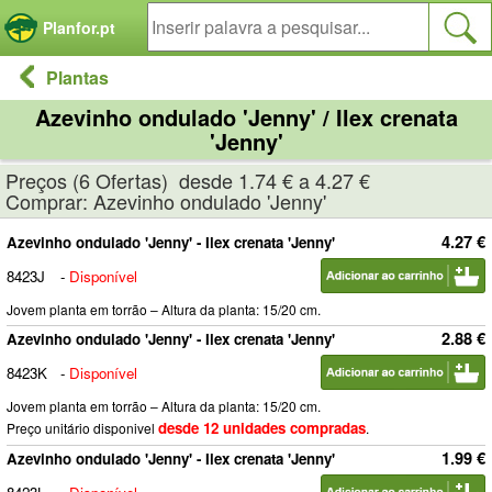
Painel de Gerenciamento de Cookies
Planfor.pt
Plantas
Azevinho ondulado 'Jenny' / Ilex crenata
'Jenny'
Preços (6 Ofertas) desde 1.74 € a 4.27 €
Comprar: Azevinho ondulado 'Jenny'
4.27 €
Azevinho ondulado 'Jenny' - Ilex crenata 'Jenny'
8423J
-
Disponível
Jovem planta em torrão – Altura da planta: 15/20 cm.
2.88 €
Azevinho ondulado 'Jenny' - Ilex crenata 'Jenny'
8423K
-
Disponível
Jovem planta em torrão – Altura da planta: 15/20 cm.
desde 12 unidades compradas
Preço unitário disponivel
.
1.99 €
Azevinho ondulado 'Jenny' - Ilex crenata 'Jenny'