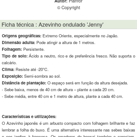
Autor:
Planfor
© Copyright
Ficha técnica : Azevinho ondulado 'Jenny'
Origens geográficas:
Extremo Oriente, especialmente no Japão.
Dimensão adulta:
Pode atingir a altura de 1 metros.
Folhagem:
Persistente.
Tipo de solo:
Ácido a neutro, rico e de preferência fresco. Não suporta o
calcário.
Clima:
Resiste até -20°C.
Exposição:
Semi-sombra ao sol.
Distância de plantação:
O espaço será em função da altura desejada.
- Sebe baixa, menos de 40 cm de altura – plante a cada 20 cm.
- Sebe média, entre 40 cm e 1 metro de altura, plante a cada 40 cm.
Características e utilizações:
O Azevinho japonês é um arbusto compacto com folhagem brilhante e faz
lembrar a folha do buxo. É uma alternativa interessante nas sebes baixas
e nos jardins à francesa. Os amadores de bonsai também o pareciam.