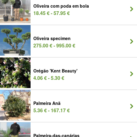
Oliveira com poda em bola
18.45 € - 57.95 €
Oliveira specimen
275.00 € - 995.00 €
Orégão 'Kent Beauty'
4.06 € - 5.30 €
Palmeira Anã
5.36 € - 167.17 €
Palmeira-das-canárias