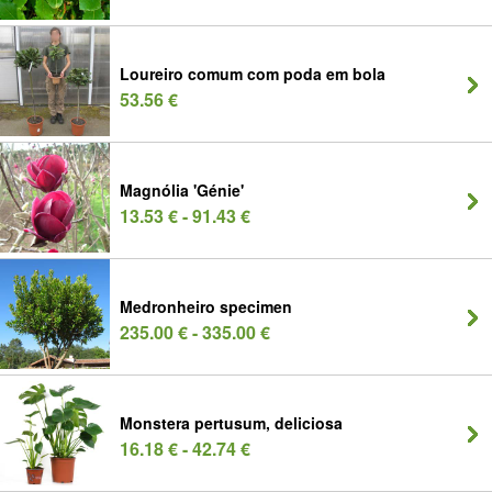
Loureiro comum com poda em bola
53.56 €
Magnólia 'Génie'
13.53 € - 91.43 €
Medronheiro specimen
235.00 € - 335.00 €
Monstera pertusum, deliciosa
16.18 € - 42.74 €