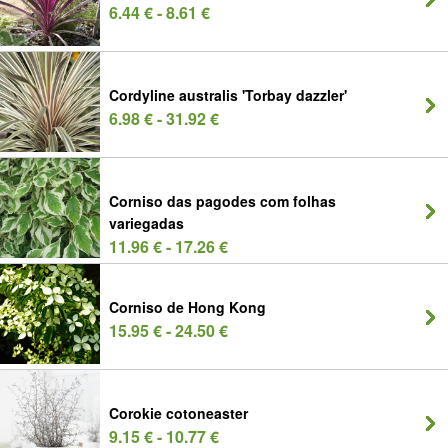
6.44 € - 8.61 €
Cordyline australis 'Torbay dazzler'
6.98 € - 31.92 €
Corniso das pagodes com folhas
variegadas
11.96 € - 17.26 €
Corniso de Hong Kong
15.95 € - 24.50 €
Corokie cotoneaster
9.15 € - 10.77 €