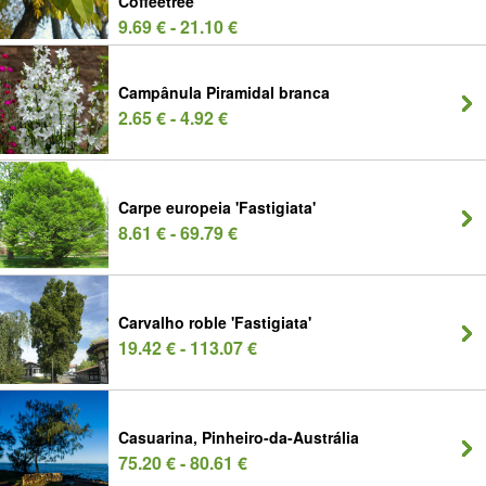
Coffeetree
9.69 € - 21.10 €
Campânula Piramidal branca
2.65 € - 4.92 €
Carpe europeia 'Fastigiata'
8.61 € - 69.79 €
Carvalho roble 'Fastigiata'
19.42 € - 113.07 €
Casuarina, Pinheiro-da-Austrália
75.20 € - 80.61 €