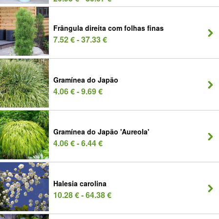
Frângula direita com folhas finas
7.52 € - 37.33 €
Gramínea do Japão
4.06 € - 9.69 €
Gramínea do Japão 'Aureola'
4.06 € - 6.44 €
Halesia carolina
10.28 € - 64.38 €