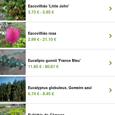
Escovilhão 'Little John'
3.73 € - 5.95 €
Escovilhão rosa
2.99 € - 21.10 €
Eucalipto gunnii 'France Bleu'
11.85 € - 80.61 €
Eucalyptus globuleux, Gomeiro azul
6.74 € - 8.45 €
Eufórbia-da-Córsega