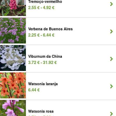
Tremoço-vermeilho
2.55 € - 4.92 €
Verbena de Buenos Aires
2.25 € - 6.44 €
Viburnum da China
3.72 € - 31.92 €
Watsonia laranja
6.44 €
Watsonia rosa