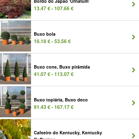
Bordo do Japão 'Ornatum'
13.47 € - 107.66 €
Buxo bola
16.18 € - 53.56 €
Buxo cone, Buxo pirâmida
41.07 € - 113.07 €
Buxo topiária, Buxo deco
91.43 € - 167.17 €
Cafeeiro do Kentucky, Kentucky