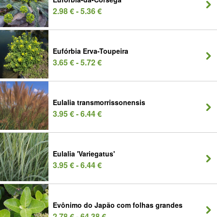
2.98 € - 5.36 €
Eufórbia Erva-Toupeira
3.65 € - 5.72 €
Eulalia transmorrissonensis
3.95 € - 6.44 €
Eulalia 'Variegatus'
3.95 € - 6.44 €
Evônimo do Japão com folhas grandes
2.78 € - 64.38 €