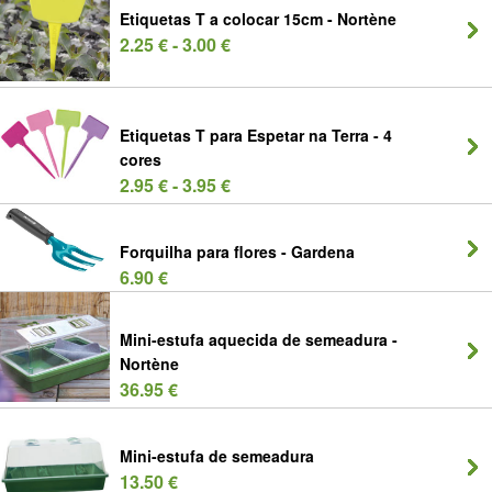
Etiquetas T a colocar 15cm - Nortène
2.25 € - 3.00 €
Etiquetas T para Espetar na Terra - 4
cores
2.95 € - 3.95 €
Forquilha para flores - Gardena
6.90 €
Mini-estufa aquecida de semeadura -
Nortène
36.95 €
Mini-estufa de semeadura
13.50 €