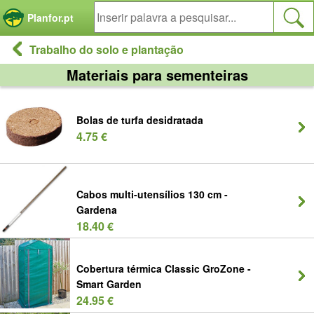
Painel de Gerenciamento de Cookies
Planfor.pt
Trabalho do solo e plantação
Materiais para sementeiras
Bolas de turfa desidratada
4.75 €
Cabos multi-utensílios 130 cm -
Gardena
18.40 €
Cobertura térmica Classic GroZone -
Smart Garden
24.95 €