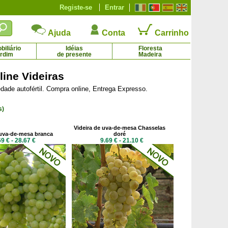
Registe-se
Entrar
Ajuda
Conta
Carrinho
iliário
Idéias
Floresta
ardim
de presente
Madeira
line Videiras
dade autofértil. Compra online, Entrega Expresso.
-de-Espanha de flores cor-de-rosa
Rosa do deserto - Flores vermelhas
2.21 € - 6.44 €
16.18 € - 17.85 €
s)
Videira de uva-de-mesa Chasselas
 uva-de-mesa branca
doré
69 € - 28.67 €
9.69 € - 21.10 €