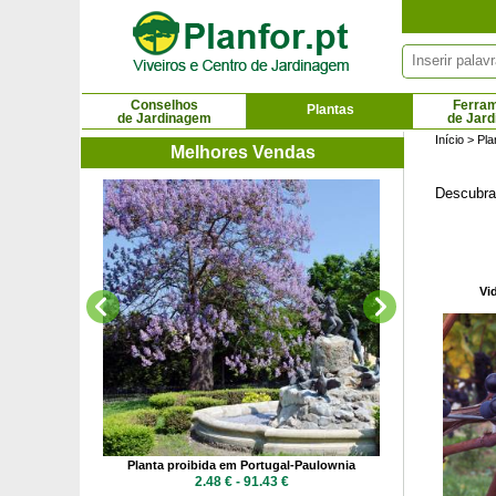
Painel de Gerenciamento de Cookies
Conselhos
Ferra
Plantas
de Jardinagem
de Jar
Início
>
Pla
Melhores Vendas
Descubra 
Plá
5.36
Vi
al-Falsa acácia
Planta proibida em Portugal-Paulownia
 €
2.48 € - 91.43 €