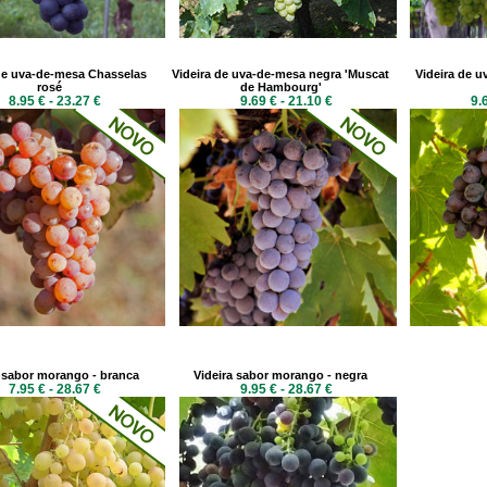
de uva-de-mesa Chasselas
Videira de uva-de-mesa negra 'Muscat
Videira de 
rosé
de Hambourg'
8.95 € - 23.27 €
9.69 € - 21.10 €
9.
a sabor morango - branca
Videira sabor morango - negra
7.95 € - 28.67 €
9.95 € - 28.67 €