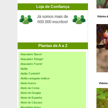
Loja de Confiança
Videira 
Plantas de A a Z
Abacateiro 'Bacon'
Abacateiro 'Ettinger'
Abacateiro 'Fuerte'
Abélia
Abélia 'Confetti'®
Abélia variegada multicor
Abeto branco
Videir
Abeto da Coreia
Abeto de Douglas
Abeto de Espanha
Abeto do Cáucaso
Abrunheiro bravo