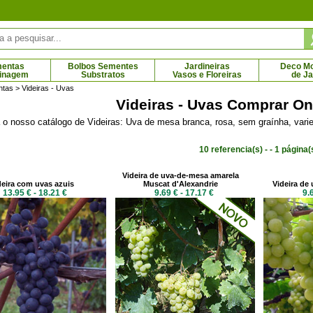
mentas
Bolbos Sementes
Jardineiras
Deco Mob
dinagem
Substratos
Vasos e Floreiras
de J
ntas
> Videiras - Uvas
Videiras - Uvas Comprar On
o nosso catálogo de Videiras: Uva de mesa branca, rosa, sem graínha, varie
tano híbrido
Relva-de-Espanha de flores brancas
Relva
 € - 80.61 €
2.21 € - 6.44 €
10 referencia(s) - - 1 página(
Videira de uva-de-mesa amarela
deira com uvas azuis
Muscat d'Alexandrie
Videira de
13.95 € - 18.21 €
9.69 € - 17.17 €
9.