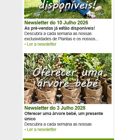
Akebie com cinco folhas
Alcaçuz
Alcaparra comum
Alecrim
Alecrim em pé
Alecrim rasteiro em pé
Alecrim rastejante
Alfarrobeira
Alfazema Bicolor 'Madrid Purple'
Alfazema em pé
Alocasia amazonica
Aloe vera
Alperce-Ameixa Pluot 'Aprimira'
Alperce-Ameixa Pluot 'Dapple Dandy'
Ameixa-de-Natal
Ameixeira 'Mirabelle de Nancy'
Ameixeira 'Président'
Ameixeira 'Quetsche d’Alsace'
Ameixeira 'Reine Claude d’Althan'
Ameixeira 'Reine Claude de Bavay'
Ameixeira 'Reine Claude dorée'
Ameixieira anã auto-fértil