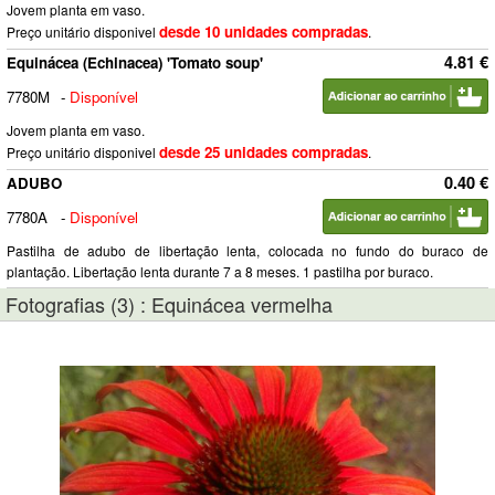
Jovem planta em vaso.
desde 10 unidades compradas
Preço unitário disponivel
.
4.81 €
Equinácea (Echinacea) 'Tomato soup'
7780M
-
Disponível
Jovem planta em vaso.
desde 25 unidades compradas
Preço unitário disponivel
.
0.40 €
ADUBO
7780A
-
Disponível
Pastilha de adubo de libertação lenta, colocada no fundo do buraco de
plantação. Libertação lenta durante 7 a 8 meses. 1 pastilha por buraco.
Fotografias (3) : Equinácea vermelha