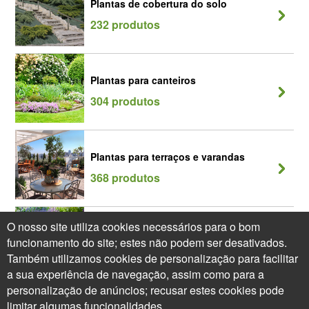
Plantas de cobertura do solo
232 produtos
Plantas para canteiros
304 produtos
Plantas para terraços e varandas
368 produtos
O nosso site utiliza cookies necessários para o bom
Plantas vivazes Plantas perenes
funcionamento do site; estes não podem ser desativados.
239 produtos
Também utilizamos cookies de personalização para facilitar
a sua experiência de navegação, assim como para a
personalização de anúncios; recusar estes cookies pode
limitar algumas funcionalidades.