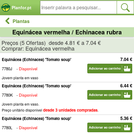
Painel de Gerenciamento de Cookies
Planfor.pt
Plantas
Equinácea vermelha / Echinacea rubra
Preços (5 Ofertas) desde 4.81 € a 7.04 €
Comprar: Equinácea vermelha
7.04 €
Equinácea (Echinacea) 'Tomato soup'
7780J
-
Disponível
Jovem planta em vaso
6.44 €
Equinácea (Echinacea) 'Tomato soup'
7780K
-
Disponível
Jovem planta em vaso.
desde 3 unidades compradas
Preço unitário disponivel
.
5.36 €
Equinácea (Echinacea) 'Tomato soup'
7780L
-
Disponível