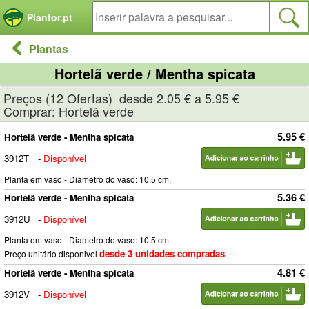
Painel de Gerenciamento de Cookies
Planfor.pt
Plantas
Hortelã verde / Mentha spicata
Preços (12 Ofertas) desde 2.05 € a 5.95 €
Comprar: Hortelã verde
5.95 €
Hortelã verde - Mentha spicata
3912T
-
Disponível
Planta em vaso - Diametro do vaso: 10.5 cm.
5.36 €
Hortelã verde - Mentha spicata
3912U
-
Disponível
Planta em vaso - Diametro do vaso: 10.5 cm.
desde 3 unidades compradas
Preço unitário disponivel
.
4.81 €
Hortelã verde - Mentha spicata
3912V
-
Disponível