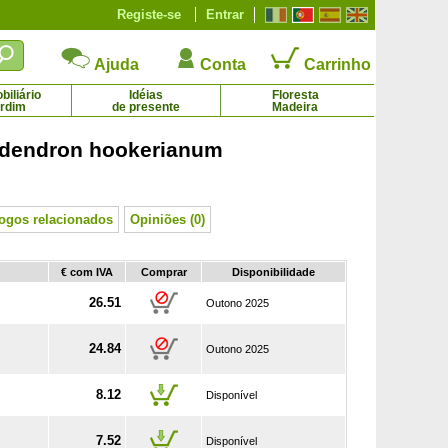
Registe-se
Entrar
Ajuda
Conta
Carrinho
iliário
Idéias
Floresta
ardim
de presente
Madeira
dendron hookerianum
Urze de verão amarela
Urze de verão branca
7.04 €
2.48 € - 7.04 €
logos relacionados
Opiniões (0)
€ com IVA
Comprar
Disponibilidade
26.51
Outono 2025
24.84
Outono 2025
8.12
Disponível
7.52
Disponível