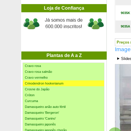
Cornus officinalis
Corokie cotoneaster
Loja de Confiança
9035K
Coronilla emerus
Coronilla valentina glauca, Pascoinha
Cotoneaster dammeri
9035A
Cotoneaster franchetii
Cotoneaster horizontalis
Preços (
Cotoneaster lacteus
Image
Crassula ovata Hobbit
Crassula ovata Minor
Plantas de A a Z
⯈ Slide
Cravo branco
Cravo rosa
Cravo rosa salmão
Cravo vermelho
Crinodendron hookerianum
Crosne do Japão
Cróton
Curcuma
Damasqueiro anão auto fértil
Damasqueiro 'Bergeron'
Damasqueiro 'Canino'
Damasqueiro japonês
Damasqueiro japonês chorão