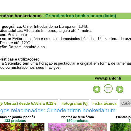
endron hookerianum -
Crinodendron hookerianum (latim)
 geográfica:
Chile. Introduzido na Europa em 1848.
ões adultas:
Altura até 5 metros, largura até 4 metros.
em:
Persistente.
e solo:
Evitar o calcário e os solos demasiados húmidos. Utilizar terra de urz
Resiste até -12°C.
ção:
Da semi-sombra a sol.
rísticas e utilizações:
l a Setembro tem uma floração espectacular e original em forma de lanterna
ado ou misturado nos seus maciços.
www.planfor.fr
6 Ofertas) desde 6.98 € a 8.12 €
Fotografias (6)
Ficha técnica
Catá
ogos relacionados: Crinodendron hookerianum
ntas de jardim japonês
Plantas de terra ácida
Plantas p
133 produtos
150 produtos
1