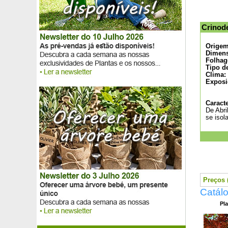
Distylium 'Blue Cascade'
Dodonea púrpura
Dracaena fragrans, massangeana
Crinod
Dracaena marginata
Elaeagnus angustifolia
Origem
Dimens
Elaeagnus de frutos goumi amarelos
Folhag
Elaeagnus de frutos goumi vermelhos
Tipo d
Clima:
Eleagnus ebbingei
Exposi
Eleagnus ebbingei 'Limelight'
Eleagnus ebbingei 'Viveleg'
Caracte
Elsholtzia
De Abri
Elymus
se isol
Endro
Equinácea amarela
Equinácea branca
Equinácea 'Cheyenne Spirit'
Equinácea 'Green Envy'
Equinácea 'Green Twister'
Preços (
Equinácea laranja
Catál
Equinácea purpurea
Pla
Equinácea rosa
Equinácea 'Secret Romance'