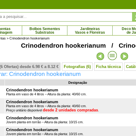
mentas
Bolbos Sementes
Jardineiras
Deco Mob
dinagem
Substratos
Vasos e Floreiras
de J
ntas
> Crinodendron hookerianum
Crinodendron hookerianum / Crino
e Inverno rosa
Urze de Inverno vermelha
 € - 14.61 €
2.69 € - 14.61 €
6 Ofertas) desde 6.98 € a 8.12 €
Fotografias (6)
Ficha técnica
Catá
ar: Crinodendron hookerianum
Designação
Crinodendron hookerianum
Planta em vaso de 4 litros – Altura da planta: 40/60 cm.
Crinodendron hookerianum
Planta em vaso de 4 litros – Altura da planta: 40/60 cm.
desde 2 unidades compradas
Preço unitário disponivel
.
Crinodendron hookerianum
Jovem planta em torrão – Altura da planta: 10/15 cm.
Crinodendron hookerianum
Jovem planta em torrão – Altura da planta: 10/15 cm.