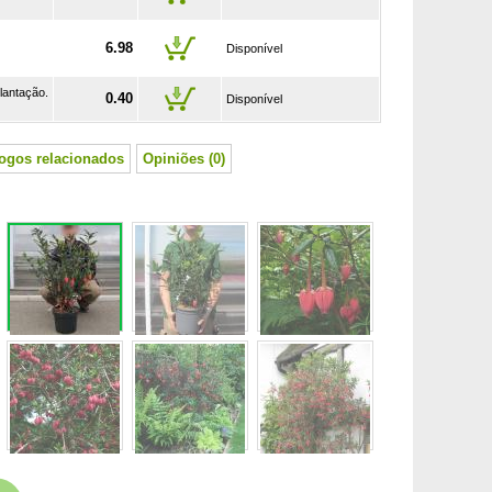
6.98
Disponível
lantação.
0.40
Disponível
logos relacionados
Opiniões (0)