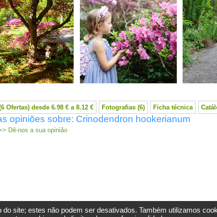
6 Ofertas) desde 6.98 € a 8.12 €
Fotografias (6)
Ficha técnica
Catá
as opiniões sobre: Crinodendron hookerianum
> Dê-nos a sua opinião
 do site; estes não podem ser desativados. Também utilizamos cookie