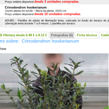
desde 3 unidades compradas
Preço unitário disponivel
.
Crinodendron hookerianum
Jovem planta em torrão – Altura da planta: 10/15 cm.
desde 10 unidades compradas
Preço unitário disponivel
.
ADUBO - Pastilha de adubo de libertação lenta, colocada no fundo do buraco de p
Libertação lenta durante 7 a 8 meses. 1 pastilha por buraco.
6 Ofertas) desde 6.98 € a 8.12 €
Fotografias (6)
Ficha técnica
Catá
ns sobre: Crinodendron hookerianum
show