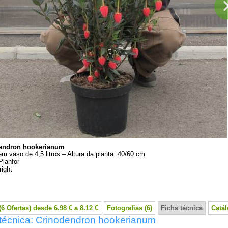
endron hookerianum
em vaso de 4,5 litros – Altura da planta: 40/60 cm
Planfor
ight
6 Ofertas) desde 6.98 € a 8.12 €
Fotografias (6)
Ficha técnica
Catá
 técnica: Crinodendron hookerianum