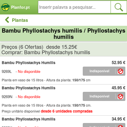
Painel de Gerenciamento de Cookies
Planfor.pt
Plantas
Bambu Phyllostachys humilis / Phyllostachys
humilis
Preços (6 Ofertas) desde 15.25€
Comprar: Bambu Phyllostachys humilis
52.95 €
Bambu Phyllostachys Humilis
9269L
-
No disponible
Planta em vaso de 15 litros - Altura da planta:
150/175
cm
45.95 €
Bambu Phyllostachys Humilis
9269N
-
No disponible
Planta em vaso de 15 litros - Altura da planta:
150/175
cm.
desde 6 unidades compradas
Preço unitário disponivel
34.95 €
Bambu Phyllostachys Humilis