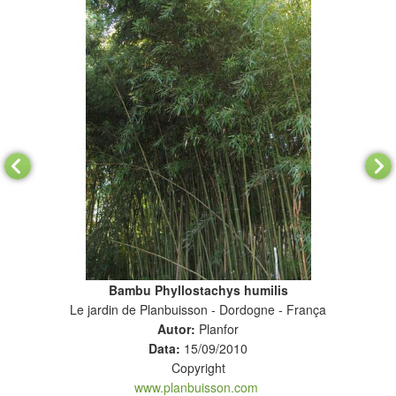
Bambu Phyllostachys humilis
Le jardin de Planbuisson - Dordogne - França
Pla
Autor:
Planfor
Data:
15/09/2010
Copyright
www.planbuisson.com