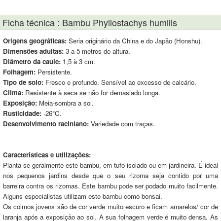
Ficha técnica : Bambu Phyllostachys humilis
Origens geográficas:
Seria originário da China e do Japão (Honshu).
Dimensões adultas:
3 a 5 metros de altura.
Diâmetro da caule:
1,5 à 3 cm.
Folhagem:
Persistente.
Tipo de solo:
Fresco e profundo. Sensível ao excesso de calcário.
Clima:
Resistente à seca se não for demasiado longa.
Exposição:
Meia-sombra a sol.
Rusticidade:
-26°C.
Desenvolvimento raciniano:
Variedade com traças.
Características e utilizações:
Planta-se geralmente este bambu, em tufo isolado ou em jardineira. É ideal
nos pequenos jardins desde que o seu rizoma seja contido por uma
barreira contra os rizomas. Este bambu pode ser podado muito facilmente.
Alguns especialistas utilizam este bambu como bonsai.
Os colmos jovens são de cor verde muito escuro e ficam amarelos/ cor de
laranja após a exposição ao sol. A sua folhagem verde é muito densa. As