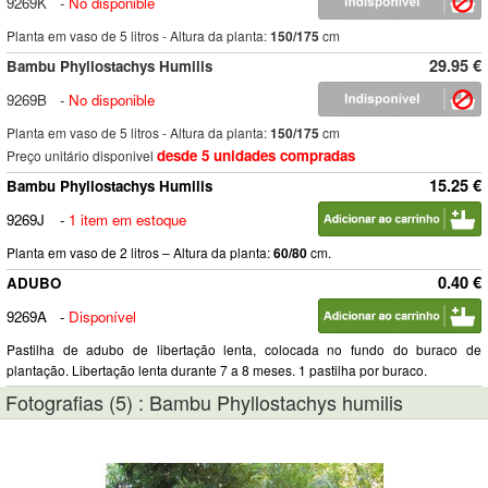
9269K
-
No disponible
Planta em vaso de 5 litros - Altura da planta:
150/175
cm
29.95 €
Bambu Phyllostachys Humilis
9269B
-
No disponible
Planta em vaso de 5 litros - Altura da planta:
150/175
cm
desde 5 unidades compradas
Preço unitário disponivel
15.25 €
Bambu Phyllostachys Humilis
9269J
-
1 item em estoque
Planta em vaso de 2 litros – Altura da planta:
60/80
cm.
0.40 €
ADUBO
9269A
-
Disponível
Pastilha de adubo de libertação lenta, colocada no fundo do buraco de
plantação. Libertação lenta durante 7 a 8 meses. 1 pastilha por buraco.
Fotografias (5) : Bambu Phyllostachys humilis