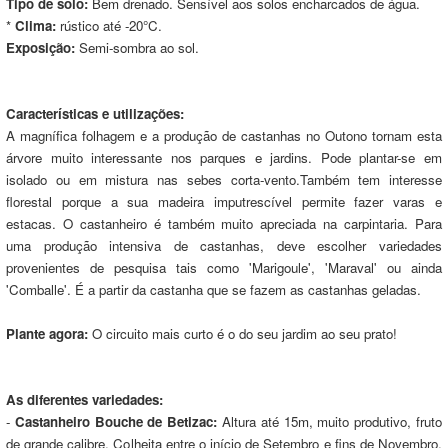
Tipo de solo:
Bem drenado. Sensível aos solos encharcados de água.
*
Clima:
rústico até -20°C.
Exposição:
Semi-sombra ao sol.
Características e utilizações:
A magnífica folhagem e a produção de castanhas no Outono tornam esta
árvore muito interessante nos parques e jardins. Pode plantar-se em
isolado ou em mistura nas sebes corta-vento.Também tem interesse
florestal porque a sua madeira imputrescível permite fazer varas e
estacas. O castanheiro é também muito apreciada na carpintaria. Para
uma produção intensiva de castanhas, deve escolher variedades
provenientes de pesquisa tais como 'Marigoule', 'Maraval' ou ainda
'Comballe'. É a partir da castanha que se fazem as castanhas geladas.
Plante agora:
O circuito mais curto é o do seu jardim ao seu prato!
As diferentes variedades:
-
Castanheiro Bouche de Betizac:
Altura até 15m, muito produtivo, fruto
de grande calibre. Colheita entre o início de Setembro e fins de Novembro.