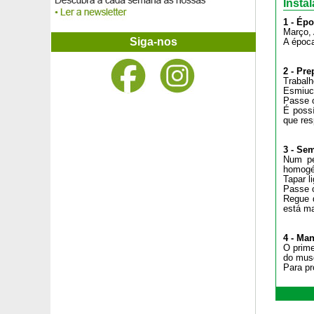
Insta
1 - Épo
Março, 
Siga-nos
A época
2 - Pre
Trabalh
Esmiuce
Passe o
É possí
que res
3 - Sem
Num pe
homogén
Tapar l
Passe o
Regue d
está ma
4 - Ma
O prime
do musg
Para pr