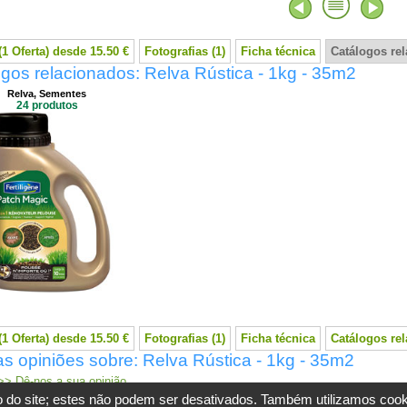
(1 Oferta) desde 15.50 €
Fotografias (1)
Ficha técnica
Catálogos re
gos relacionados: Relva Rústica - 1kg - 35m2
Relva, Sementes
24 produtos
(1 Oferta) desde 15.50 €
Fotografias (1)
Ficha técnica
Catálogos re
s opiniões sobre: Relva Rústica - 1kg - 35m2
> Dê-nos a sua opinião
 do site; estes não podem ser desativados. Também utilizamos cookie