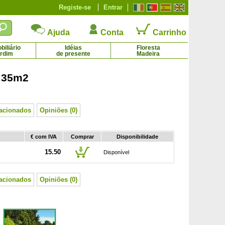
Registe-se
Entrar
Ajuda
Conta
Carrinho
iliário
Idéias
Floresta
ardim
de presente
Madeira
- 35m2
Lilás comum branco
Lilás comum lilás
3.73 € - 22.19 €
3.73 € - 29.50 €
lacionados
Opiniões (0)
€ com IVA
Comprar
Disponibilidade
15.50
Disponível
lacionados
Opiniões (0)