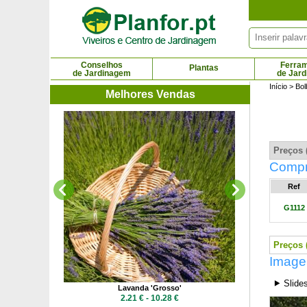
Painel de Gerenciamento de Cookies
Conselhos
Ferra
Plantas
de Jardinagem
de Jar
Início
>
Bol
Melhores Vendas
Leptospermum sco
3.46
Preços 
Compra
Ref
G1112
Preços 
Image
⯈ Slide
Lavanda 'Grosso'
 €
2.21 € - 10.28 €