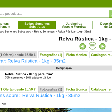
mentas
Bolbos Sementes
Jardineiras
Deco Mob
dinagem
Substratos
Vasos e Floreiras
de J
bos Sementes Substratos
>
Relva, Sementes
> Relva Rústica - 1kg - 35m2
Relva Rústica - 1kg 
parium Vermelho, Manuka
Lilás comum azul
3.73 € - 29.75 €
Vermelho
 € - 14.61 €
(1 Oferta) desde 15.50 €
Fotografias (1)
Ficha técnica
Catálogos re
r: Relva Rústica - 1kg - 35m2
Designação
Relva Rústica - 01Kg para 35m²
70% sementes - 30% adubo orgânico
(1 Oferta) desde 15.50 €
Fotografias (1)
Ficha técnica
Catálogos re
ns sobre: Relva Rústica - 1kg - 35m2
show