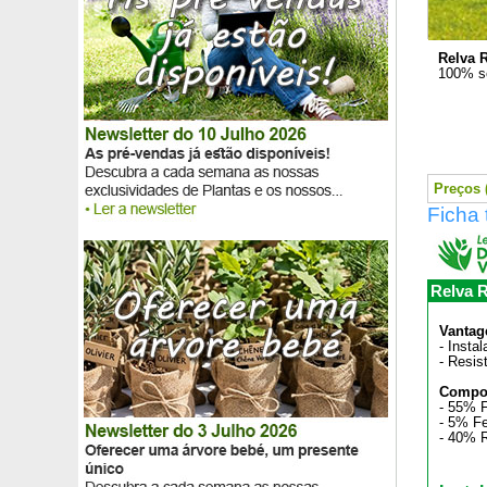
Relva R
100% s
Preços 
Ficha 
Relva R
Vantag
- Insta
- Resis
Compo
- 55% 
- 5% Fe
- 40% 