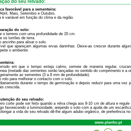
lação do seu relvado:
ca favorável para a sementeira:
Abril, Maio, Setembro e Outubro.
 é variável em função do clima e da região.
paração do solo:
e o terreno com uma profundidade de 20 cm.
 os torrões de terra.
 ancinho para alisar o solo.
vel que apareçam algumas ervas daninhas: Deixe-as crescer durante alguns
peite o ambiente.
enteira:
ríodo em que o tempo esteja calmo, semeie de maneira regular, cruza
ea (metade das sementes serão lançadas no sentido do comprimento e a out
igeiramente as sementes (3 a 8 mm de profundidade).
 rolo para melhorar o contacto com o solo.
iariamente durante o tempo de germinação e depois reduzir para uma vez p
is crescida.
nutenção do seu relvado:
iro corte pode ser feito quando a relva chega aos 8-10 cm de altura e regule
o favorecendo a luminosidade, arejando o solo com a ajuda de um escarific
olongar a vida do seu relvado dê-lhe algum adubo orgânico, de preferência no
www.planfor.pt