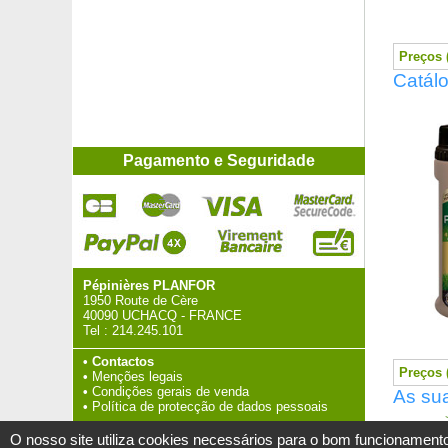
Preços 
Catálo
Pagamento e Seguridade
Pépinières PLANFOR
1950 Route de Cère
40090 UCHACQ - FRANCE
Tel :
214.245.101
•
Contactos
Preços 
•
Menções legais
•
Condições gerais de venda
As sua
•
Política de protecção de dados pessoais
>
O nosso site utiliza cookies necessários para o bom funcionamento