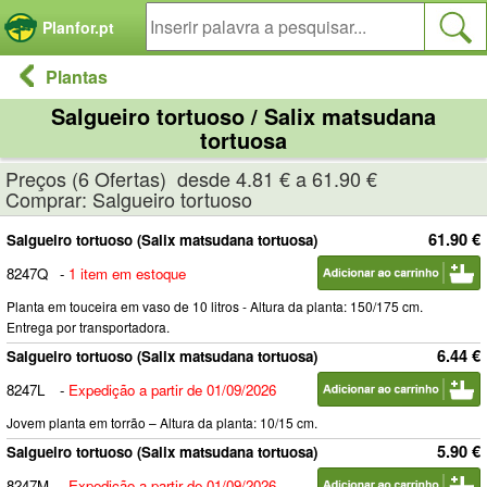
Painel de Gerenciamento de Cookies
Planfor.pt
Plantas
Salgueiro tortuoso / Salix matsudana
tortuosa
Preços (6 Ofertas) desde 4.81 € a 61.90 €
Comprar: Salgueiro tortuoso
61.90 €
Salgueiro tortuoso (Salix matsudana tortuosa)
8247Q
-
1 item em estoque
Planta em touceira em vaso de 10 litros - Altura da planta: 150/175 cm.
Entrega por transportadora.
6.44 €
Salgueiro tortuoso (Salix matsudana tortuosa)
8247L
-
Expedição a partir de 01/09/2026
Jovem planta em torrão – Altura da planta: 10/15 cm.
5.90 €
Salgueiro tortuoso (Salix matsudana tortuosa)
8247M
-
Expedição a partir de 01/09/2026