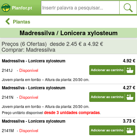
Painel de Gerenciamento de Cookies
Planfor.pt
Plantas
Madressilva / Lonicera xylosteum
Preços (6 Ofertas) desde 2.45 € a 4.92 €
Comprar: Madressilva
4.92 €
Madressilva - Lonicera xylosteum
2141J
-
Disponível
Jovem planta em torrão – Altura da planta: 20/30 cm.
4.27 €
Madressilva - Lonicera xylosteum
2141N
-
Disponível
Jovem planta em torrão – Altura da planta: 20/30 cm.
desde 3 unidades compradas
Preço unitário disponivel
.
3.73 €
Madressilva - Lonicera xylosteum
2141M
-
Disponível