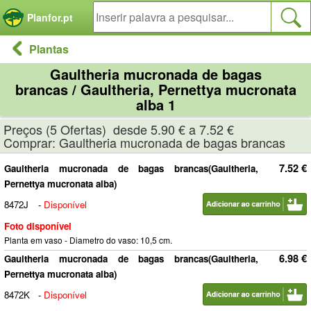
Painel de Gerenciamento de Cookies
Planfor.pt
Plantas
Gaultheria mucronada de bagas
brancas / Gaultheria, Pernettya mucronata
alba 1
Preços (5 Ofertas) desde 5.90 € a 7.52 €
Comprar: Gaultheria mucronada de bagas brancas
7.52 €
Gaultheria mucronada de bagas brancas(Gaultheria,
Pernettya mucronata alba)
8472J
-
Disponível
Foto disponível
Planta em vaso - Diametro do vaso: 10,5 cm.
6.98 €
Gaultheria mucronada de bagas brancas(Gaultheria,
Pernettya mucronata alba)
8472K
-
Disponível