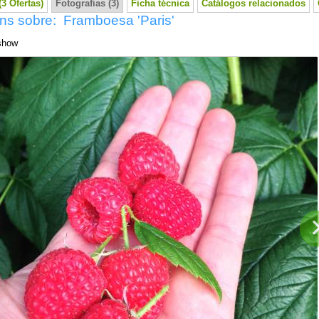
3 Ofertas)
Fotografias (3)
Ficha técnica
Catálogos relacionados
ns sobre: Framboesa 'Paris'
show