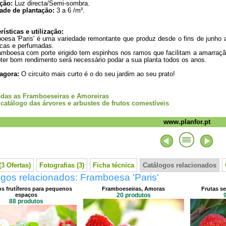
ção:
Luz directa/Semi-sombra.
ade de plantação:
3 a 6 /m².
rísticas e utilização:
oesa 'Paris' é uma variedade remontante que produz desde o fins de junho a
icas e perfumadas.
amboesa com porte erigido tem espinhos nos ramos que facilitam a amarraçã
ter bom rendimento será necessário podar a sua planta todos os anos.
 agora:
O circuito mais curto é o do seu jardim ao seu prato!
odas as Framboeseiras e Amoreiras
 catálogo das árvores e arbustes de frutos comestíveis
www.planfor.pt
3 Ofertas)
Fotografias (3)
Ficha técnica
Catálogos relacionados
gos relacionados: Framboesa 'Paris'
s frutíferos para pequenos
Framboeseiras, Amoras
Frutas s
espaços
20 produtos
88 produtos