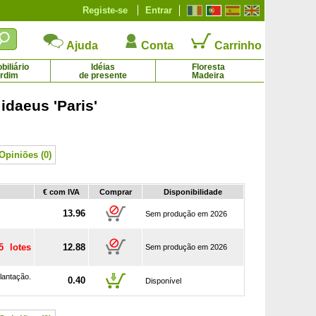
Registe-se
Entrar
Ajuda
Conta
Carrinho
iliário
Idéias
Floresta
ardim
de presente
Madeira
daeus 'Paris'
Cerejeira do Japão 'Kanzan'
Cipreste de Florença
16.95 € - 93.60 €
7.95 € - 113.07 €
Opiniões (0)
€ com IVA
Comprar
Disponibilidade
13.96
Sem produção em 2026
5 lotes
12.88
Sem produção em 2026
lantação.
0.40
Disponível