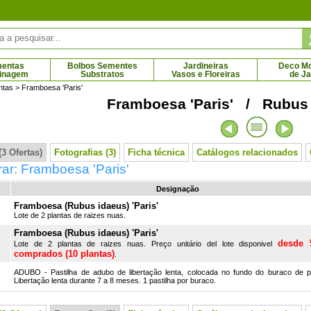
mentas
Bolbos Sementes
Jardineiras
Deco Mob
dinagem
Substratos
Vasos e Floreiras
de J
ntas
> Framboesa 'Paris'
Framboesa 'Paris' / Rubus i
Bigarreau Napoléon
Cerejeira do Japão Chorão 'Kiku-shidare-
2 € - 69.79 €
zakura'
86.02 € - 107.66 €
3 Ofertas)
Fotografias (3)
Ficha técnica
Catálogos relacionados
ar: Framboesa 'Paris'
Designação
Framboesa (Rubus idaeus) 'Paris'
Lote de 2 plantas de raizes nuas.
Framboesa (Rubus idaeus) 'Paris'
desde 
Lote de 2 plantas de raizes nuas. Preço unitário del lote disponivel
comprados (10 plantas)
.
ADUBO - Pastilha de adubo de libertação lenta, colocada no fundo do buraco de p
Libertação lenta durante 7 a 8 meses. 1 pastilha por buraco.