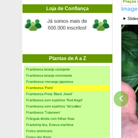
Preços (
Forsítia rastejante
Image
Forsítia rosa da Coreia
Loja de Confiança
Fotínia anã
⯈ Slide
Fotínia 'Carré Rouge'
Fotínia 'Red Robin'
Fotínia tricolor 'Pink Crispy'
Framboesa amarela anã
Framboesa amarela remontante
Framboesa anã vermelha
Framboesa com frutos púrpura não remontante
Plantas de A a Z
Framboesa 'Heritage'
Framboesa laranja rastejante
Framboesa laranja remontante
Framboesa–morango japonesa
Framboesa 'Paris'
Framboesa Preta 'Black Jewel'
Framboesa sem espinhos 'Red Angel'
Framboesa sem espinhos 'Versailles'
Framboesa 'Tulameen'
Frângula direita com folhas finas
Frankénia lisa, Esteva marítima
Freixo americano
Freixo das flores