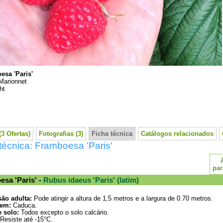
esa 'Paris'
Marionnet
ht
3 Ofertas)
Fotografias (3)
Ficha técnica
Catálogos relacionados
técnica: Framboesa 'Paris'
par
sa 'Paris' -
Rubus idaeus 'Paris' (latim)
ão adulta:
Pode atingir a altura de 1,5 metros e a largura de 0.70 metros.
em:
Caduca.
e solo:
Todos excepto o solo calcário.
Resiste até -15°C.