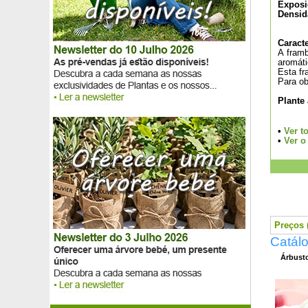
Exposi
Gerânio 'Tiny Monster'
Densid
Giesta comum
Giesta das vassouras
Caracte
Giesta das vassouras 'Boskoop Ruby'
A framb
Giesta das vassouras 'Burkwoodii'
aromát
Esta fr
Giesta das vassouras 'La Coquette'
Para ob
Giesta das vassouras 'Lena'
Plante
Gilbardeira
Gipsofila rastejante
Gipsofila rastejante rosa
•
Ver t
•
Ver o
Glicínia azul
Glicínia branca
Glicínia de Verão
Glicínia rosa
Goiaba-ananás
Goiaba da China, Goiaba-cereja
Preços (
Goiaba morango
Catálo
Goji
Goji com bagas amarelas
Árbusto
Grama-coreana, Zoysia
Gramínea do Japão
Gramínea do Japão 'Aureola'