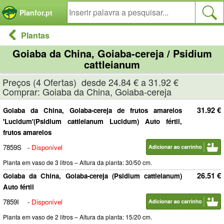
Painel de Gerenciamento de Cookies
Planfor.pt
Plantas
Goiaba da China, Goiaba-cereja / Psidium
cattleianum
Preços (4 Ofertas) desde 24.84 € a 31.92 €
Comprar: Goiaba da China, Goiaba-cereja
31.92 €
Goiaba da China, Goiaba-cereja de frutos amarelos
'Lucidum'(Psidium cattleianum Lucidum) Auto fértil,
frutos amarelos
7859S
-
Disponível
Planta em vaso de 3 litros – Altura da planta: 30/50 cm.
26.51 €
Goiaba da China, Goiaba-cereja (Psidium cattleianum)
Auto fértil
7859I
-
Disponível
Planta em vaso de 2 litros – Altura da planta: 15/20 cm.