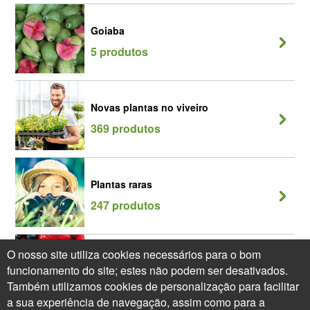
Goiaba
5 produtos
Novas plantas no viveiro
369 produtos
Plantas raras
247 produtos
O nosso site utiliza cookies necessários para o bom
Sebe Gulosa
funcionamento do site; estes não podem ser desativados.
64 produtos
Também utilizamos cookies de personalização para facilitar
a sua experiência de navegação, assim como para a