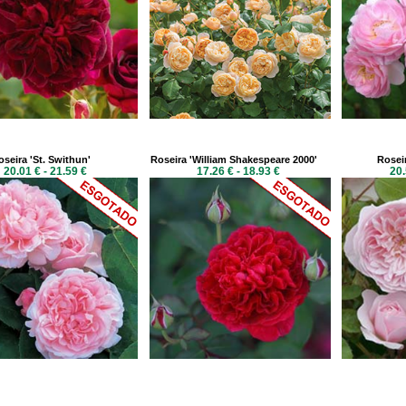
oseira 'St. Swithun'
Roseira 'William Shakespeare 2000'
Roseir
20.01 € - 21.59 €
17.26 € - 18.93 €
20.