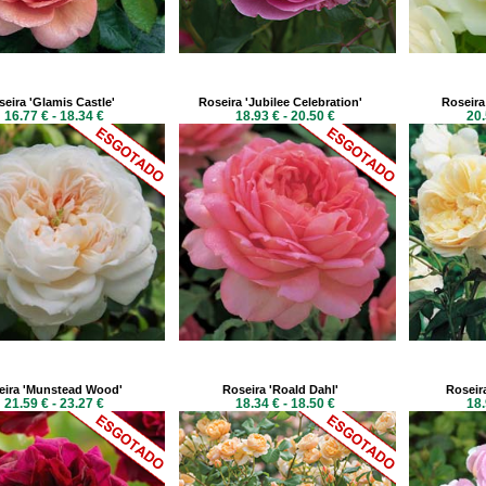
eira 'Glamis Castle'
Roseira 'Jubilee Celebration'
Roseira 
16.77 € - 18.34 €
18.93 € - 20.50 €
20.
eira 'Munstead Wood'
Roseira 'Roald Dahl'
Roseira
21.59 € - 23.27 €
18.34 € - 18.50 €
18.