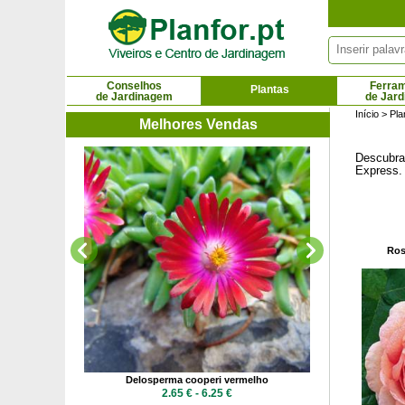
Painel de Gerenciamento de Cookies
Conselhos
Ferra
Plantas
de Jardinagem
de Jar
Início
>
Pla
Melhores Vendas
Descubra
D
Express. 
64.3
Ros
peri
Delosperma cooperi vermelho
 €
2.65 € - 6.25 €