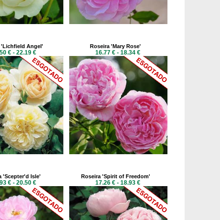
'Lichfield Angel'
Roseira 'Mary Rose'
50 € - 22.19 €
16.77 € - 18.34 €
 'Scepter'd Isle'
Roseira 'Spirit of Freedom'
93 € - 20.50 €
17.26 € - 18.93 €