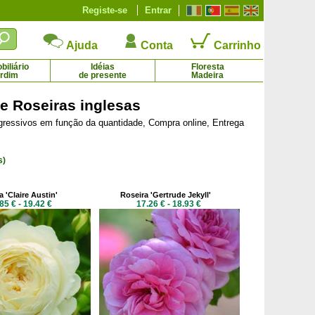
Registe-se
Entrar
Ajuda
Conta
Carrinho
iliário
Idéias
Floresta
ardim
de presente
Madeira
de Roseiras inglesas
gressivos em função da quantidade, Compra online, Entrega
Eleagnus ebbingei
Equinácea 'Cheyenne Spirit'
2.65 € - 69.25 €
2.21 € - 4.92 €
s)
a 'Claire Austin'
Roseira 'Gertrude Jekyll'
85 € - 19.42 €
17.26 € - 18.93 €