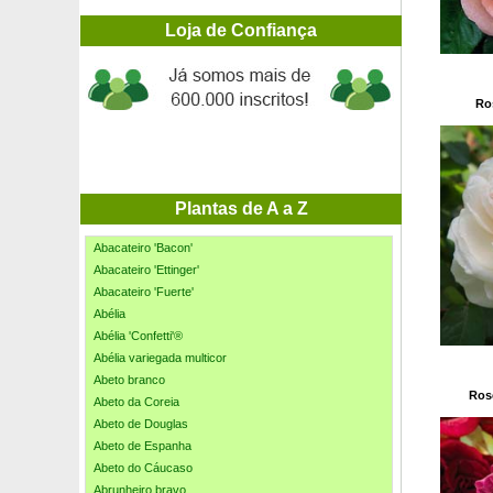
Loja de Confiança
Ros
Plantas de A a Z
Abacateiro 'Bacon'
Abacateiro 'Ettinger'
Abacateiro 'Fuerte'
Abélia
Abélia 'Confetti'®
Abélia variegada multicor
Abeto branco
Ros
Abeto da Coreia
Abeto de Douglas
Abeto de Espanha
Abeto do Cáucaso
Abrunheiro bravo