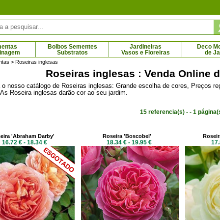
mentas
Bolbos Sementes
Jardineiras
Deco Mob
dinagem
Substratos
Vasos e Floreiras
de J
ntas
> Roseiras inglesas
Roseiras inglesas : Venda Online 
 o nosso catálogo de Roseiras inglesas: Grande escolha de cores, Preços re
iospireiro
Diospireiro lotus, Caqui lilás, Caqui
As Roseira inglesas darão cor ao seu jardim.
8 € - 81.71 €
Caucasiano
9.10 € - 31.92 €
15 referencia(s) - - 1 página(
eira 'Abraham Darby'
Roseira 'Boscobel'
Roseir
16.72 € - 18.34 €
18.34 € - 19.95 €
17.