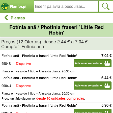
Painel de Gerenciamento de Cookies
Planfor.pt
Plantas
Fotínia anã / Photinia fraseri 'Little Red
Robin'
Preços (12 Ofertas) desde 2.44 € a 7.04 €
Comprar: Fotínia anã
7.04 €
Fotínia anã - Photinia x fraseri 'Little Red Robin'
9984S
-
Disponível
Planta em vaso de 1 litro – Altura da planta: 20/30 cm.
6.44 €
Fotínia anã - Photinia x fraseri 'Little Red Robin'
9984U
-
Disponível
Planta em vaso de 1 litro – Altura da planta: 20/30 cm.
desde 10 unidades compradas
Preço unitário disponivel
.
5.90 €
Fotínia anã - Photinia x fraseri 'Little Red Robin'