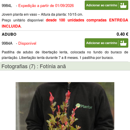
9984L
-
Expedição a partir de 01/09/2026
Jovem planta em vaso – Altura da planta: 10/15 cm.
desde 100 unidades compradas ENTREGA
Preço unitário disponivel
INCLUIDA
.
0.40 €
ADUBO
9984A
-
Disponível
Pastilha de adubo de libertação lenta, colocada no fundo do buraco de
plantação. Libertação lenta durante 7 a 8 meses. 1 pastilha por buraco.
Fotografias (7) : Fotínia anã