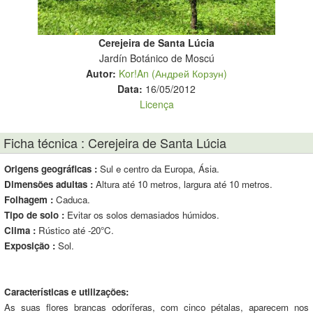
Cerejeira de Santa Lúcia
Jardín Botánico de Moscú
Autor:
Kor!An (Андрей Корзун)
Data:
16/05/2012
Licença
Ficha técnica : Cerejeira de Santa Lúcia
Origens geográficas :
Sul e centro da Europa, Ásia.
Dimensões adultas :
Altura até 10 metros, largura até 10 metros.
Folhagem :
Caduca.
Tipo de solo :
Evitar os solos demasiados húmidos.
Clima :
Rústico até -20°C.
Exposição :
Sol.
Características e utilizações:
As suas flores brancas odoríferas, com cinco pétalas, aparecem nos