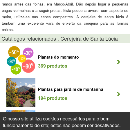
ramos antes das folhas, em Março/Abril. Dão depois lugar a pequenas
bagas vermelhas e a seguir pretas. Esta pequena árvore, com aspecto de
moita, utiliza-se nas sebes campestres. A cerejeira de santa lúzia é
também uma excelente vara de enxerto da cerejeira para as formas
baixas.
Catálogos relacionados : Cerejeira de Santa Lúcia
Plantas do momento
369 produtos
Plantas para jardim de montanha
194 produtos
O nosso site utiliza cookies necessários para o bom
Sebe Campestre - Sebe de mata
funcionamento do site; estes não podem ser desativados.