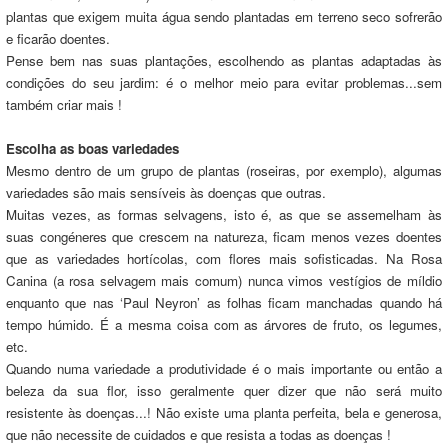
plantas que exigem muita água sendo plantadas em terreno seco sofrerão
e ficarão doentes.
Pense bem nas suas plantações, escolhendo as plantas adaptadas às
condições do seu jardim: é o melhor meio para evitar problemas...sem
também criar mais !
Escolha as boas variedades
Mesmo dentro de um grupo de plantas (roseiras, por exemplo), algumas
variedades são mais sensíveis às doenças que outras.
Muitas vezes, as formas selvagens, isto é, as que se assemelham às
suas congéneres que crescem na natureza, ficam menos vezes doentes
que as variedades hortícolas, com flores mais sofisticadas. Na Rosa
Canina (a rosa selvagem mais comum) nunca vimos vestígios de míldio
enquanto que nas ‘Paul Neyron’ as folhas ficam manchadas quando há
tempo húmido. É a mesma coisa com as árvores de fruto, os legumes,
etc.
Quando numa variedade a produtividade é o mais importante ou então a
beleza da sua flor, isso geralmente quer dizer que não será muito
resistente às doenças...! Não existe uma planta perfeita, bela e generosa,
que não necessite de cuidados e que resista a todas as doenças !