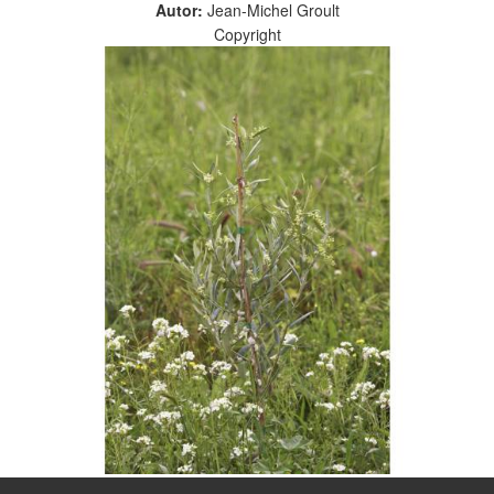
Autor:
Jean-Michel Groult
Copyright
Prefira a prevenção