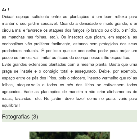
Ar !
Deixar espaço suficiente entre as plantações é um bom reflexo para
manter o seu jardim saudável. Quando a densidade é muito grande, o ar
circula mal e favorece os ataques dos fungos (o branco ou oídio, o míldio,
as manchas nas folhas, etc.). Os insectos que picam, em especial as
cochonilhas vão proliferar facilmente, estando bem protegidas dos seus
predadores naturais. É por isso que se aconselha podar para arejar um
pouco os ramos: vai limitar os riscos de doença nesse sítio específico.
Evite grandes extensões plantadas com a mesma planta. Basta que uma
praga se instale e o contágio total é assegurado. Deixe, por exemplo,
espaço entre os pés dos lírios, pois o criocero, insecto vermelho que rói as
folhas, ataquar-se-ia a todos os pés dos lírios se estivessem todos
agrupados. Varie as plantações de maneira a não criar alinhamentos de
rosas, lavandas, etc. No jardim deve fazer como no prato: varie para
equilibrar !
Fotografias (3)