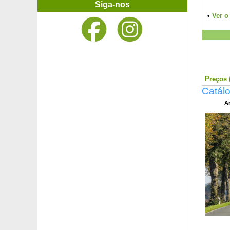
Groselheira
Siga-nos
Groselheira Alpina
•
Ver o
Groselheira espinhosa
Groselheira Negra
Groselheira negra anã
Groselheira vermelha
Groseta 'Josta'
Guarda-sol chinês
Preços (
Gumi do Japão
Catálo
Gunnera de Magalhães
Ar
Halesia carolina
Hamamelis 'Arnold Promise'
Hamamelis 'Diane'
Hamamelis 'Feuerzauber'
Hamamelis 'Yamina'
Heliantemum amarelo
Heliantemum branco
Heliantemum laranja
Heliantemum rosa
Heliantemum vermelho
Hemerocale amarela
Hemerocale laranja
Hemerocale rosa