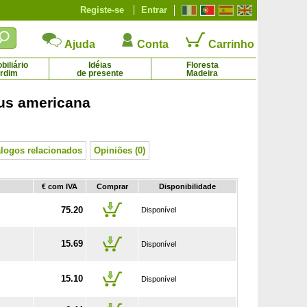
Registe-se
Entrar
Ajuda
Conta
Carrinho
iliário
Idéias
Floresta
ardim
de presente
Madeira
us americana
Macieira de polpa vermelha
Macieira 'Granny Smith'
64.50 € - 75.20 €
21.59 € - 69.79 €
álogos relacionados
Opiniões (0)
€ com IVA
Comprar
Disponibilidade
75.20
Disponível
15.69
Disponível
15.10
Disponível