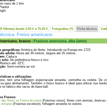
 americano
em vaso de 1 litro
Planfor
ight
9 Ofertas) desde 2.65 € a 75.20 €
Fotografias (7)
Ficha técnica
Cat
técnica: Freixo americano
Americano, branco -
Fraxinus americana, alba (latim)
s geográficas:
América do Norte. Introduzido na Europa em 1723.
ão adulta:
Altura até 30 metros, largura até 25 metros.
em:
Caduca.
e solo:
De preferência fresco e rico.
Rústico até -32°C.
ção:
Semi-sombra ao sol.
rísticas e utilizações:
ono, tem uma folhagem espectacular amarela, vermelha ou violeta. De cre
 ou para alinhamento. Também o freixo branco é ideal para utilizar nos bord
da no fabrico dos tacos de base-ball.
os Freixos:
o das flores ou Freixo-do-maná
(Fraxinus ornus), flores com aromas, branca
o europeu
(Fraxinus excelsior), folhagem amarela no outono.