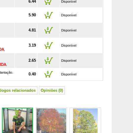
6.44
Disponível
5.90
Disponível
4.81
Disponível
3.19
Disponível
DA
.
2.65
Disponível
IDA
.
lantação.
0.40
Disponível
álogos relacionados
Opiniões (0)