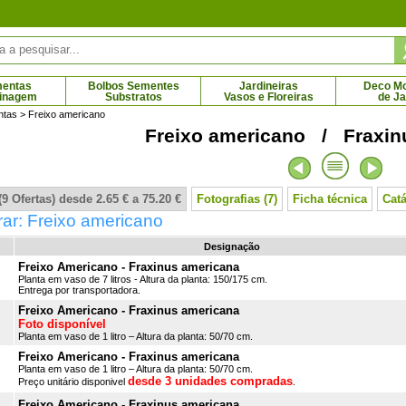
mentas
Bolbos Sementes
Jardineiras
Deco Mob
dinagem
Substratos
Vasos e Floreiras
de J
ntas
> Freixo americano
Freixo americano / Fraxin
um com poda em bola
Macieira 'Belchard Chantecler'
53.56 €
18.55 € - 69.79 €
9 Ofertas) desde 2.65 € a 75.20 €
Fotografias (7)
Ficha técnica
Cat
ar: Freixo americano
Designação
Freixo Americano - Fraxinus americana
Planta em vaso de 7 litros - Altura da planta: 150/175 cm.
Entrega por transportadora.
Freixo Americano - Fraxinus americana
Foto disponível
Planta em vaso de 1 litro – Altura da planta: 50/70 cm.
Freixo Americano - Fraxinus americana
Planta em vaso de 1 litro – Altura da planta: 50/70 cm.
desde 3 unidades compradas
Preço unitário disponivel
.
Freixo Americano - Fraxinus americana