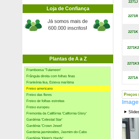
Framboesa amarela remontante
2271J
Framboesa anã vermelha
Loja de Confiança
Framboesa com frutos púrpura não remontante
2271R
Framboesa 'Heritage'
Framboesa laranja rastejante
2271K
Framboesa laranja remontante
Framboesa–morango japonesa
Framboesa 'Paris'
2271K2
Framboesa Preta 'Black Jewel'
Framboesa sem espinhos 'Red Angel'
Plantas de A a Z
2271K3
Framboesa sem espinhos 'Versailles'
Framboesa 'Tulameen'
Frângula direita com folhas finas
2271A
Frankénia lisa, Esteva marítima
Freixo americano
Preços (
Freixo das flores
Image
Freixo de folhas estreitas
Freixo europeu
⯈ Slide
Fremontia da Califórnia 'California Glory'
Gardénia 'Celestial Star'
Gardénia 'Crown Jewel'
Gardenia jasminoides, Jasmim-do-Cabo
Gardénia 'Kleim's Hardy'