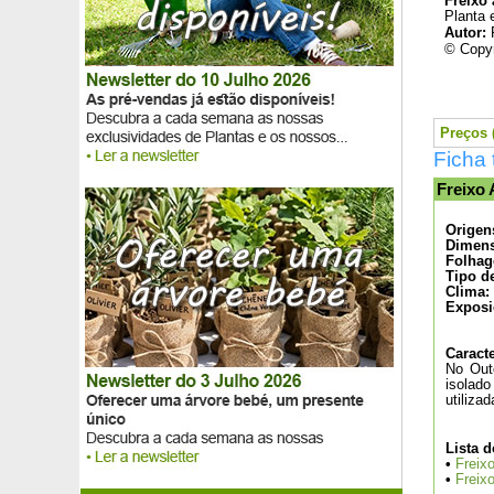
Freixo
Gilbardeira
Planta 
Autor:
Gipsofila rastejante
© Copyr
Gipsofila rastejante rosa
Glicínia azul
Glicínia branca
Glicínia de Verão
Preços (
Glicínia rosa
Ficha 
Goiaba-ananás
Goiaba da China, Goiaba-cereja
Freixo 
Goiaba morango
Origen
Goji
Dimens
Goji com bagas amarelas
Folhag
Grama-coreana, Zoysia
Tipo d
Clima:
Gramínea do Japão
Exposi
Gramínea do Japão 'Aureola'
Gramínea dos escovilhões
Caracte
Gramínea dos escovilhões 'Fireworks'
No Out
isolado
Gramínea Rubra do Japão
utiliza
Grevilea 'Canberra Gem'
Grevilea rosmarinifolia 'Jenkinsii'
Lista d
Grewia ocidental
•
Freix
Griselinia
•
Freix